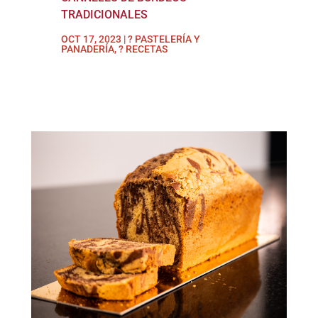
TRADICIONALES
OCT 17, 2023
|
? PASTELERÍA Y
PANADERÍA
,
? RECETAS