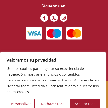
Síguenos en:
Valoramos tu privacidad
© 2022 – Food Romance Company – Todos los derechos
reservados
Usamos cookies para mejorar su experiencia de
navegación, mostrarle anuncios o contenidos
▼
personalizados y analizar nuestro tráfico. Al hacer clic en
Cursos, novedades, promociones y mucho más. Sé el
“Aceptar todo” usted da su consentimiento a nuestro uso
primero en descubrirlos:
de las cookies.
Personalizar
Rechazar todo
Aceptar todo