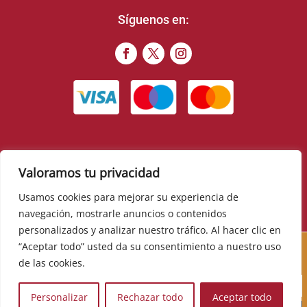
Síguenos en:
Valoramos tu privacidad
© 2022 – Food Romance Company – Todos los derechos
reservados
Usamos cookies para mejorar su experiencia de
navegación, mostrarle anuncios o contenidos
▼
personalizados y analizar nuestro tráfico. Al hacer clic en
Cursos, novedades, promociones y mucho más. Sé el
“Aceptar todo” usted da su consentimiento a nuestro uso
primero en descubrirlos:
de las cookies.
Personalizar
Rechazar todo
Aceptar todo