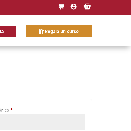
da
Regala un curso
Obligatorio
rónico
*