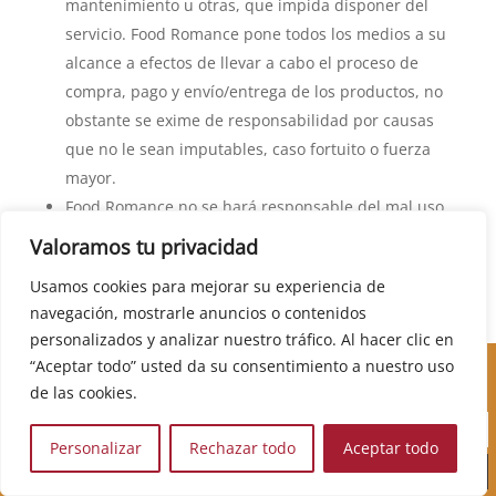
mantenimiento u otras, que impida disponer del
servicio. Food Romance pone todos los medios a su
alcance a efectos de llevar a cabo el proceso de
compra, pago y envío/entrega de los productos, no
obstante se exime de responsabilidad por causas
que no le sean imputables, caso fortuito o fuerza
mayor.
Food Romance no se hará responsable del mal uso
y/o del desgaste de los productos que hayan sido
Valoramos tu privacidad
utilizados por el Usuario. Al mismo tiempo, Food
Usamos cookies para mejorar su experiencia de
Romance tampoco se hará responsable de una
navegación, mostrarle anuncios o contenidos
▼
devolución errónea realizada por el Usuario. Es
personalizados y analizar nuestro tráfico. Al hacer clic en
responsabilidad del Usuario devolver el producto
Cursos, novedades, promociones y mucho más. Sé el
“Aceptar todo” usted da su consentimiento a nuestro uso
correcto.
primero en descubrirlos:
de las cookies.
En general, Food Romance no se responsabilizará
por ningún incumplimiento o retraso en el
Personalizar
Rechazar todo
Aceptar todo
cumplimiento de alguna de las obligaciones
asumidas, cuando el mismo se deba a