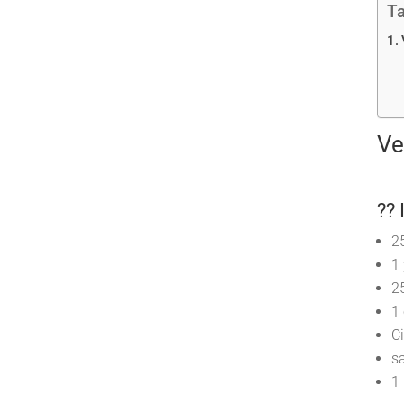
Ta
Ve
?? 
2
1
2
1 
Ci
sa
1