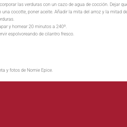
ncorporar las verduras con un cazo de agua de cocción. Dejar que
 una cocotte, poner aceite. Añadir la mita del arroz y la mitad d
erduras.
apar y hornear 20 minutos a 240º.
rvir espolvoreando de cilantro fresco.
ta y fotos de Nomie Epice.