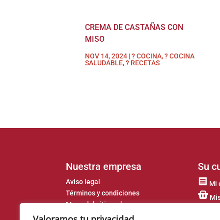
CREMA DE CASTAÑAS CON
MISO
NOV 14, 2024
|
? COCINA
,
? COCINA
SALUDABLE
,
? RECETAS
Nuestra empresa
Su c
Aviso legal
Mi 
Términos y condiciones
Mis
Mapa del sitio web
Cup
Valoramos tu privacidad