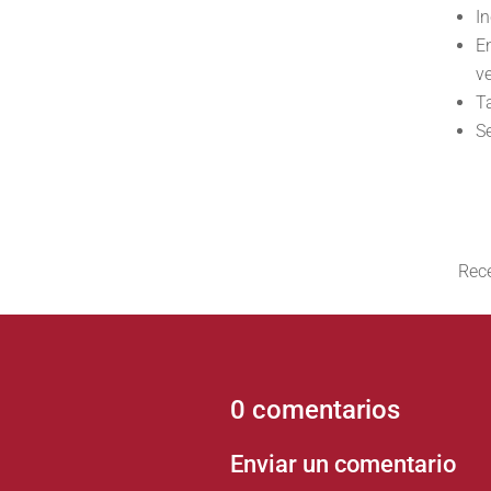
I
En
v
T
Se
Rece
0 comentarios
Enviar un comentario