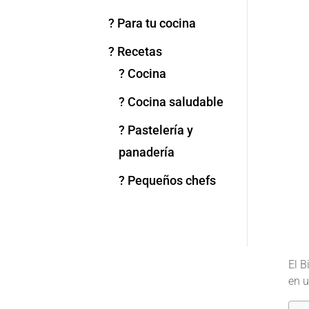
? Para tu cocina
? Recetas
? Cocina
? Cocina saludable
? Pastelería y
panadería
? Pequeños chefs
El B
en u