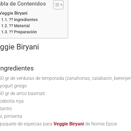
bla de Contenidos
Veggie Biryani
?? Ingredientes
?? Material
?? Preparación
ggie Biryani
Ingredientes
50 gr de verduras de temporada (zanahorias, calabacín, berenje
 yogurt griego
50 gr de arroz basmati
cebolla roja
lantro
l, pimienta
 paquete de especias para
Veggie Biryani
de Nomie Epice