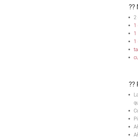
?? 
2
1
1
1
t
cu
??
L
q
C
Pi
A
A