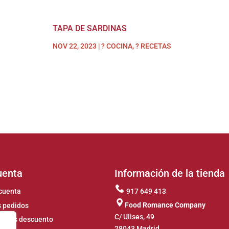
TAPA DE SARDINAS
NOV 22, 2023
|
? COCINA
,
? RECETAS
uenta
Información de la tienda
cuenta
917 649 413
Food Romance Company
 pedidos
C/ Ulises, 49
ones descuento
28043 Madrid