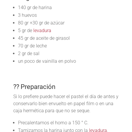
140 gr de harina
3 huevos
80 gr +30 gr de azúcar
5 gr de
levadura
45 gr de aceite de girasol
70 gr de leche
2 gr de sal
un poco de vainilla en polvo
?? Preparación
Si lo prefiere puede hacer el pastel el día de antes y
conservarlo bien envuelto en papel film o en una
caja hermética para que no se seque.
Precalentamos el horno a 150 ° C.
Tamizamos la harina junto con la
levadura
.