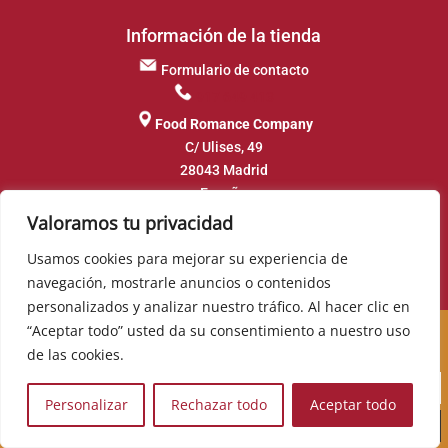
Información de la tienda
Formulario de contacto
917 649 413
Food Romance Company
C/ Ulises, 49
28043 Madrid
España
Valoramos tu privacidad
Síguenos en:
Usamos cookies para mejorar su experiencia de
navegación, mostrarle anuncios o contenidos
▼
personalizados y analizar nuestro tráfico. Al hacer clic en
Cursos, novedades, promociones y mucho más. Sé el
“Aceptar todo” usted da su consentimiento a nuestro uso
primero en descubrirlos:
de las cookies.
Personalizar
Rechazar todo
Aceptar todo