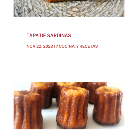
TAPA DE SARDINAS
NOV 22, 2023
|
? COCINA
,
? RECETAS