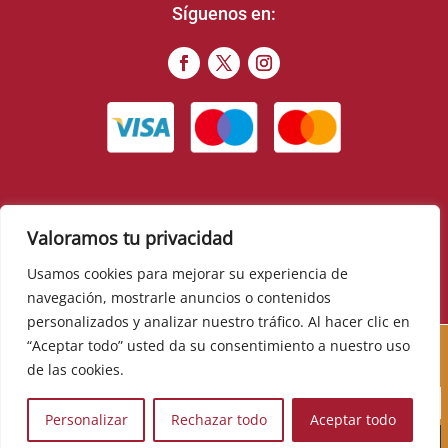
Síguenos en:
Valoramos tu privacidad
© 2022 – Food Romance Company – Todos los derechos
reservados
Usamos cookies para mejorar su experiencia de
navegación, mostrarle anuncios o contenidos
▼
personalizados y analizar nuestro tráfico. Al hacer clic en
Cursos, novedades, promociones y mucho más. Sé el
“Aceptar todo” usted da su consentimiento a nuestro uso
primero en descubrirlos:
de las cookies.
Personalizar
Rechazar todo
Aceptar todo