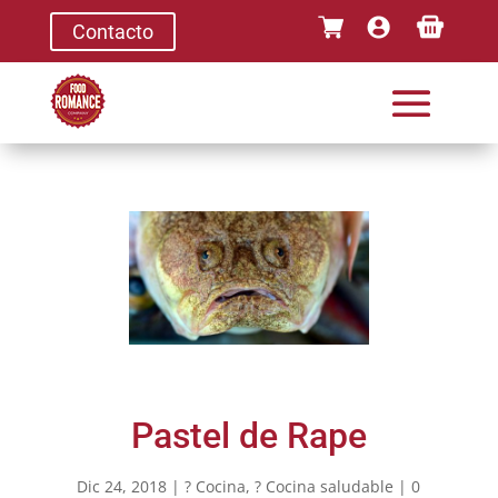
Contacto
Pastel de Rape
Dic 24, 2018
|
? Cocina
,
? Cocina saludable
|
0