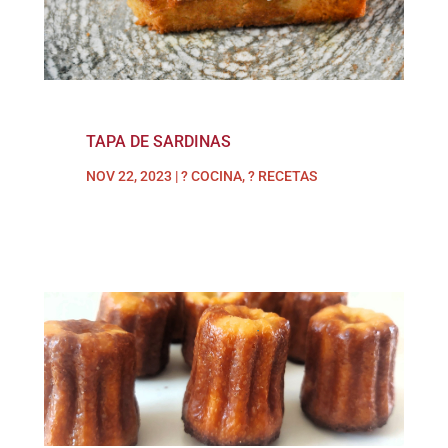
TAPA DE SARDINAS
NOV 22, 2023
|
? COCINA
,
? RECETAS