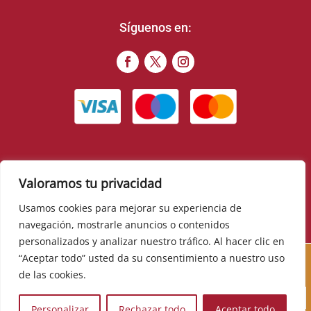
Síguenos en:
Valoramos tu privacidad
© 2022 – Food Romance Company – Todos los derechos
reservados
Usamos cookies para mejorar su experiencia de
navegación, mostrarle anuncios o contenidos
▼
personalizados y analizar nuestro tráfico. Al hacer clic en
Cursos, novedades, promociones y mucho más. Sé el
“Aceptar todo” usted da su consentimiento a nuestro uso
primero en descubrirlos:
de las cookies.
Personalizar
Rechazar todo
Aceptar todo