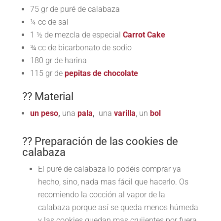
75 gr de puré de calabaza
¼ cc de sal
1 ½ de mezcla de especial
Carrot Cake
¾ cc de bicarbonato de sodio
180 gr de harina
115 gr de
pepitas de chocolate
?? Material
un peso
,
una
pala
,
una
varilla
, un
bol
?? Preparación de las cookies de
calabaza
El puré de calabaza lo podéis comprar ya
hecho, sino, nada mas fácil que hacerlo. Os
recomiendo la cocción al vapor de la
calabaza porque así se queda menos húmeda
y las cookies quedan mas crujientes por fuera.