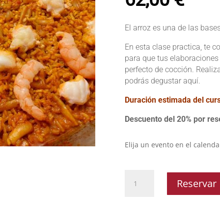
El arroz es una de las base
En esta clase practica, te 
para que tus elaboraciones
perfecto de cocción. Realiz
podrás degustar aquí.
Duración estimada del cur
Descuento del 20% por res
Elija un evento en el calenda
Curso
Reservar
de
arroces
cantidad