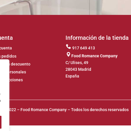
uenta
Información de la tienda
cuenta
917 649 413
Food Romance Company
 pedidos
C/ Ulises, 49
ones descuento
28043 Madrid
os personales
España
 direcciones
n
o
© 2022 – Food Romance Company – Todos los derechos reservados