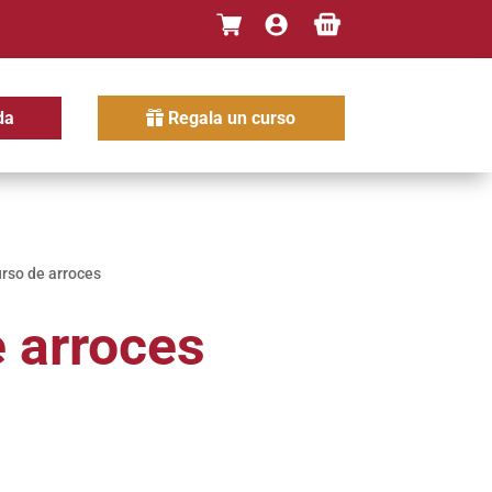
da
Regala un curso
rso de arroces
 arroces