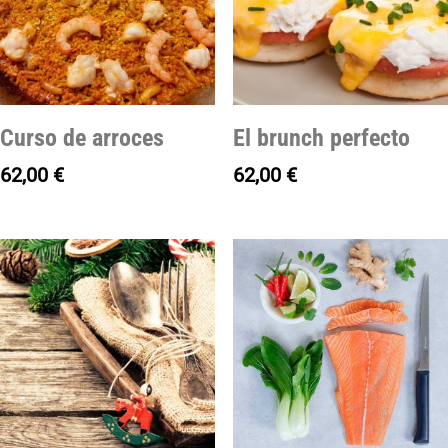
Curso de arroces
El brunch perfecto
62,00
€
62,00
€