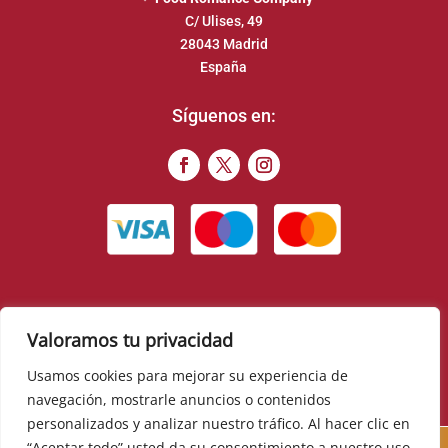
C/ Ulises, 49
28043 Madrid
España
Síguenos en:
Valoramos tu privacidad
© 2022 – Food Romance Company – Todos los derechos
reservados
Usamos cookies para mejorar su experiencia de
navegación, mostrarle anuncios o contenidos
▼
personalizados y analizar nuestro tráfico. Al hacer clic en
Cursos, novedades, promociones y mucho más. Sé el
“Aceptar todo” usted da su consentimiento a nuestro uso