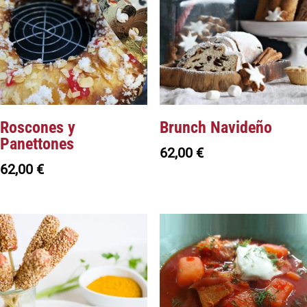
Roscones y
Brunch Navideño
Panettones
62,00
€
62,00
€