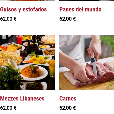
Guisos y estofados
Panes del mundo
62,00
€
62,00
€
Mezzes Libaneses
Carnes
62,00
€
62,00
€