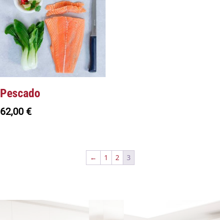
Pescado
62,00
€
←
1
2
3