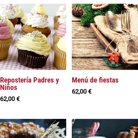
Repostería Padres y
Menú de fiestas
Niños
62,00
€
62,00
€