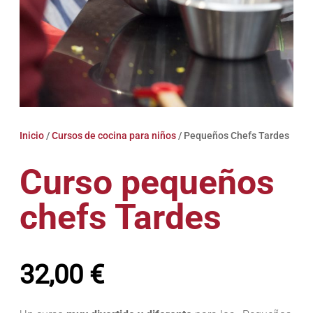
Inicio
/
Cursos de cocina para niños
/ Pequeños Chefs Tardes
Curso pequeños
chefs Tardes
32,00
€