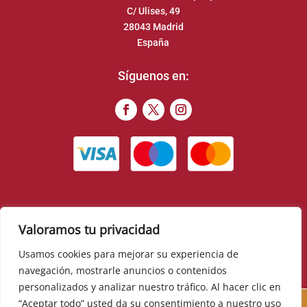
C/ Ulises, 49
28043 Madrid
España
Síguenos en:
Valoramos tu privacidad
© 2022 – Food Romance Company – Todos los derechos
reservados
Usamos cookies para mejorar su experiencia de
navegación, mostrarle anuncios o contenidos
▼
personalizados y analizar nuestro tráfico. Al hacer clic en
Cursos, novedades, promociones y mucho más. Sé el
“Aceptar todo” usted da su consentimiento a nuestro uso