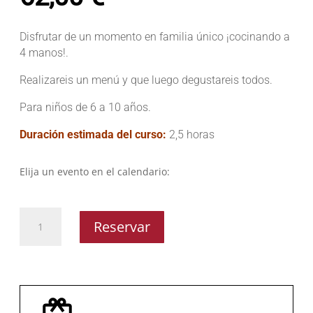
Disfrutar de un momento en familia único ¡cocinando a
4 manos!.
Realizareis un menú y que luego degustareis todos.
Para niños de 6 a 10 años.
Duración estimada del curso:
2,5 horas
Elija un evento en el calendario:
Padres
Reservar
y
niños
cantidad