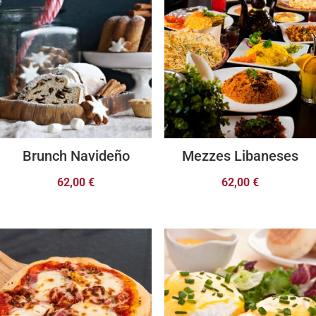
Brunch Navideño
Mezzes Libaneses
62,00
€
62,00
€