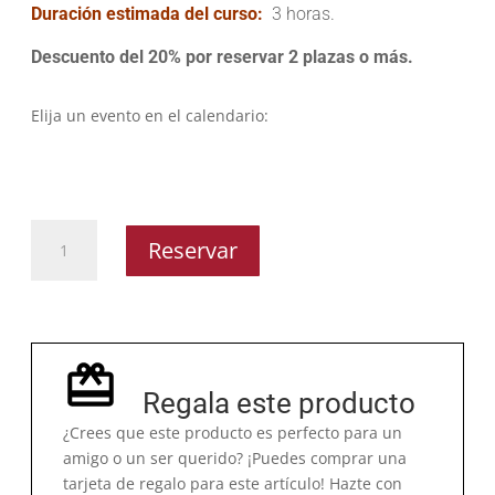
Duración estimada del curso:
3 horas.
Descuento del 20% por reservar 2 plazas o más.
Elija un evento en el calendario:
Curso
Reservar
de
cocina
de
Oriente
y
Regala este producto
del
Magreb
¿Crees que este producto es perfecto para un
cantidad
amigo o un ser querido? ¡Puedes comprar una
tarjeta de regalo para este artículo! Hazte con