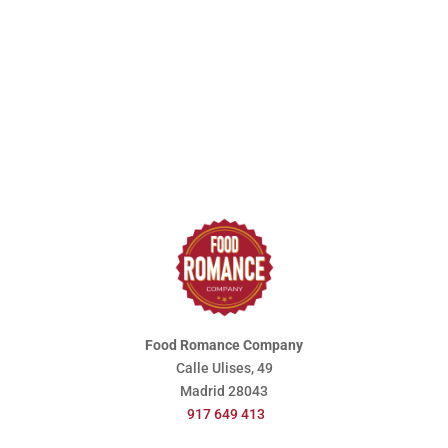
Monográfico
de
Cocina
o
Pastelería
para
2
cantidad
Food Romance Company
Calle Ulises, 49
Madrid
28043
917 649 413