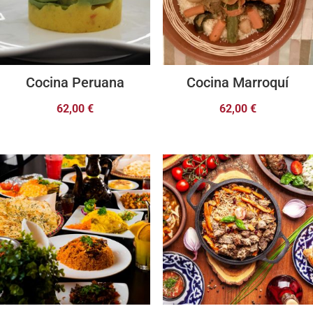
Cocina Peruana
Cocina Marroquí
62,00
€
62,00
€