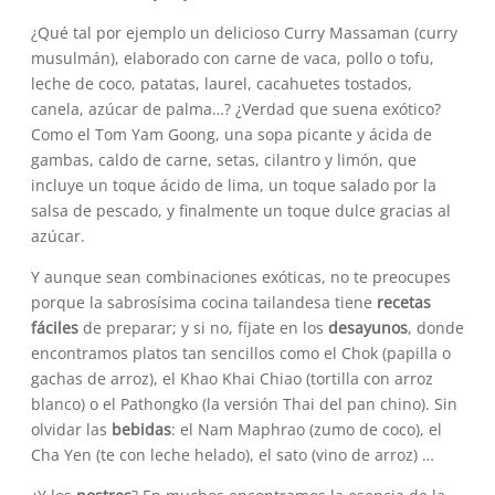
¿Qué tal por ejemplo un delicioso Curry Massaman (curry
musulmán), elaborado con carne de vaca, pollo o tofu,
leche de coco, patatas, laurel, cacahuetes tostados,
canela, azúcar de palma…? ¿Verdad que suena exótico?
Como el Tom Yam Goong, una sopa picante y ácida de
gambas, caldo de carne, setas, cilantro y limón, que
incluye un toque ácido de lima, un toque salado por la
salsa de pescado, y finalmente un toque dulce gracias al
azúcar.
Y aunque sean combinaciones exóticas, no te preocupes
porque la sabrosísima cocina tailandesa tiene
recetas
fáciles
de preparar; y si no, fíjate en los
desayunos
, donde
encontramos platos tan sencillos como el Chok (papilla o
gachas de arroz), el Khao Khai Chiao (tortilla con arroz
blanco) o el Pathongko (la versión Thai del pan chino). Sin
olvidar las
bebidas
: el Nam Maphrao (zumo de coco), el
Cha Yen (te con leche helado), el sato (vino de arroz) …