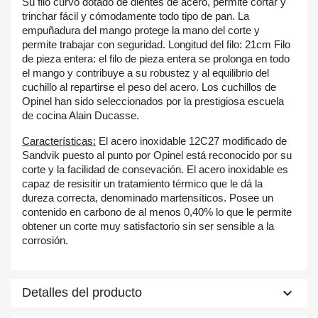
Su filo curvo dotado de dientes de acero, permite cortar y
trinchar fácil y cómodamente todo tipo de pan. La
empuñadura del mango protege la mano del corte y
permite trabajar con seguridad. Longitud del filo: 21cm Filo
de pieza entera: el filo de pieza entera se prolonga en todo
el mango y contribuye a su robustez y al equilibrio del
×
cuchillo al repartirse el peso del acero. Los cuchillos de
×
Crear lista de deseos
Iniciar sesión
Opinel han sido seleccionados por la prestigiosa escuela
de cocina Alain Ducasse.
Nombre de la lista de deseos
×
Debe iniciar sesión para guardar productos en su lista de
Añadir a la lista de deseos
Características:
El acero inoxidable 12C27 modificado de
deseos.
Sandvik puesto al punto por Opinel está reconocido por su
corte y la facilidad de consevación. El acero inoxidable es
add_circle_outline
Create new list
capaz de resisitir un tratamiento térmico que le dá la
dureza correcta, denominado martensíticos. Posee un
Cancelar
Iniciar sesión
Cancelar
Crear lista de deseos
contenido en carbono de al menos 0,40% lo que le permite
obtener un corte muy satisfactorio sin ser sensible a la
corrosión.
keyboard_arrow_down
Detalles del producto