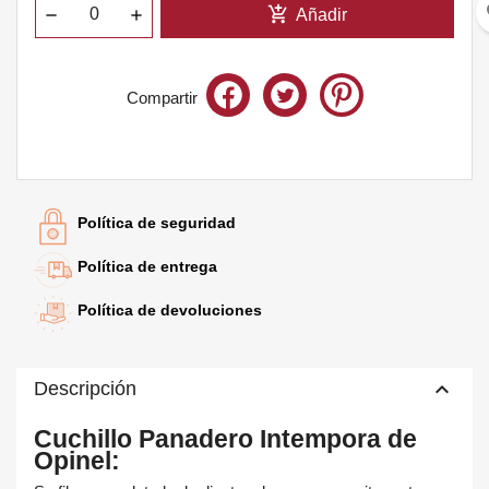
fa
add_shopping_cart
Añadir
Compartir
Te quedan
60€
para el envío gratis
Política de seguridad
Política de entrega
Política de devoluciones
keyboard_arrow_up
Descripción
Cuchillo Panadero Intempora de
Opinel: