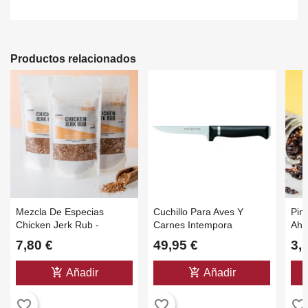
Productos relacionados
Mezcla De Especias
Cuchillo Para Aves Y
Pim
Chicken Jerk Rub -
Carnes Intempora
Ahu
Paquete De 75 Gr
30 
7,80 €
49,95 €
3,
add_shopping_cart
add_shopping_cart
Añadir
Añadir
favorite_border
favorite_border
favorite_border