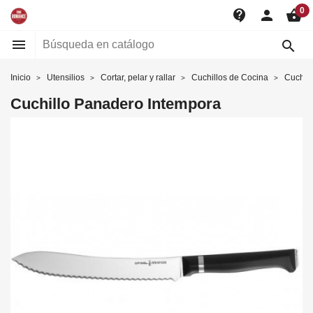
0
contact_support
person
shopping_basket


Inicio
Utensilios
Cortar, pelar y rallar
Cuchillos de Cocina
Cuchil
Cuchillo Panadero Intempora