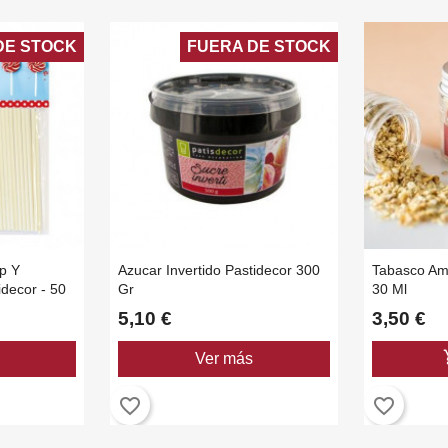
DE STOCK
FUERA DE STOCK
p Y
Azucar Invertido Pastidecor 300
Tabasco Ama
idecor - 50
Gr
30 Ml
5,10 €
3,50 €
add_
Ver más
favorite_border
favorite_border