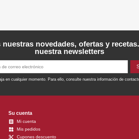
 nuestras novedades, ofertas y recetas
nuestra newsletters
ja en cualquier momento. Para ello, consulte nuestra información de contacto 
Su cuenta
Mi cuenta

Mis pedidos
widgets
Cupones descuento
content_cut