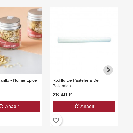
rillo - Nomie Epice
Rodillo De Pastelería De
Cu
Poliamida
28,40 €
4
shopping_cart
add_shopping_cart
Añadir
Añadir
favorite_border
favorite_b