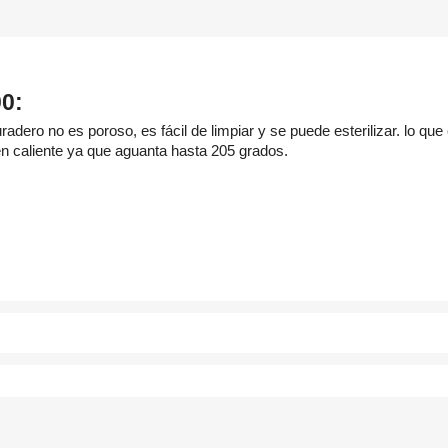
0:
dero no es poroso, es fácil de limpiar y se puede esterilizar. lo qu
 en caliente ya que aguanta hasta 205 grados.
rear lista de deseos
iciar sesión
bre de la lista de deseos
ñadir a la lista de deseos
e iniciar sesión para guardar productos en su lista de deseos.
Create new list
Cancelar
Iniciar sesión
Cancelar
Crear lista de deseos