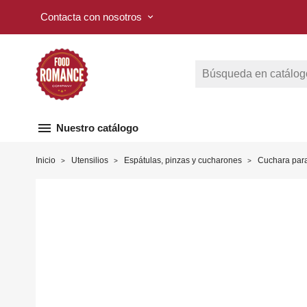
Contacta con nosotros
keyboard_arrow_down
menu
Nuestro catálogo
Inicio
Utensilios
Espátulas, pinzas y cucharones
Cuchara para