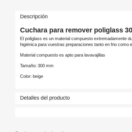
Descripción
Cuchara para remover poliglass 30
El poliglass es un material compuesto extremadamente dura
higiénica para vuestras preparaciones tanto en frio como
Material compuesto es apto para lavavajillas
C
Tamaño: 300 mm
In
Color: beige
Nom
A
Deb
Detalles del producto
add_circle_outline