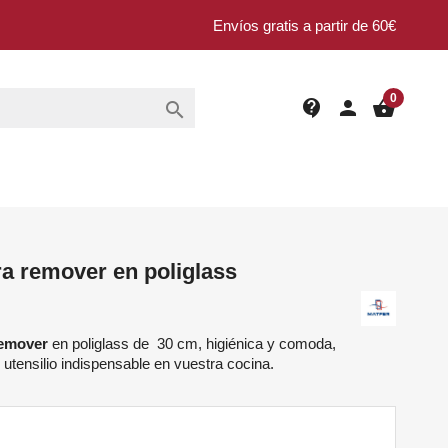
Envíos gratis a partir de 60€
0
contact_support
person
shopping_basket

a remover en poliglass
remover
en poliglass de 30 cm, higiénica y comoda,
 utensilio indispensable en vuestra cocina.