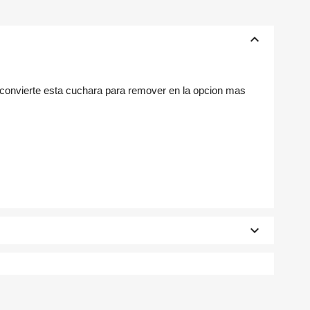
keyboard_arrow_up
e convierte esta cuchara para remover en la opcion mas
×
×
×
keyboard_arrow_down