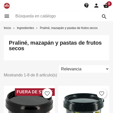
0
contact_support
person
shopping_basket


Inicio
Ingredientes
Praliné, mazapán y pastas de frutos secos
Praliné, mazapán y pastas de frutos
secos
Mostrando 1-8 de 8 artículo(s)
FUERA DE STOCK
favorite_border
favorite_border