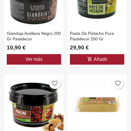
Gianduja Avellana Negro 200
Pasta De Pistacho Pura
Gr Pastidecor
Pastidecor 200 Gr
10,90 €
29,90 €
add_shopping_cart
Ver más
Añadir
favorite_border
favorite_border