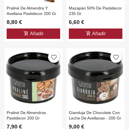
Praliné De Almendra Y
Mazapán 50% De Pastidecor
Avellana Pastidecor 200 Gr
235 Gr
8,80 €
6,60 €
add_shopping_cart
add_shopping_cart
Añadir
Añadir
favorite_border
favorite_border
×
×
Crear lista de deseos
Iniciar sesión
×
((modalTitle))
Nombre de la lista de deseos
×
Debe iniciar sesión para guardar productos en su lista de
Añadir a la lista de deseos
((confirmMessage))
deseos.
add_circle_outline
Create new list
Praliné De Almendras
Gianduja De Chocolate Con
((cancelText))
((modalDeleteText))
Pastidecor 200 Gr
Leche De Avellanas - 200 Gr
Cancelar
Iniciar sesión
Cancelar
Crear lista de deseos
7,90 €
9,00 €