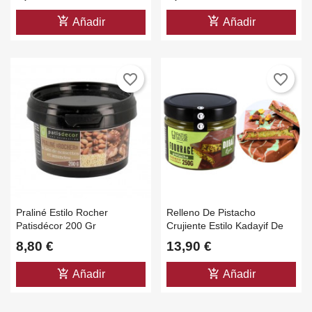
add_shopping_cart
add_shopping_cart
Añadir
Añadir
favorite_border
favorite_border
Praliné Estilo Rocher
Relleno De Pistacho
Patisdécor 200 Gr
Crujiente Estilo Kadayif De
Dubái - 250g
8,80 €
13,90 €
add_shopping_cart
add_shopping_cart
Añadir
Añadir