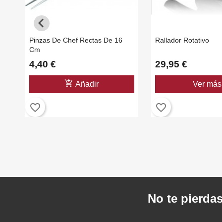
Pinzas De Chef Rectas De 16
Rallador Rotativo
Cm
4,40 €
29,95 €
add_shopping_cart
Añadir
Ver más
favorite_border
favorite_border
No te pierdas