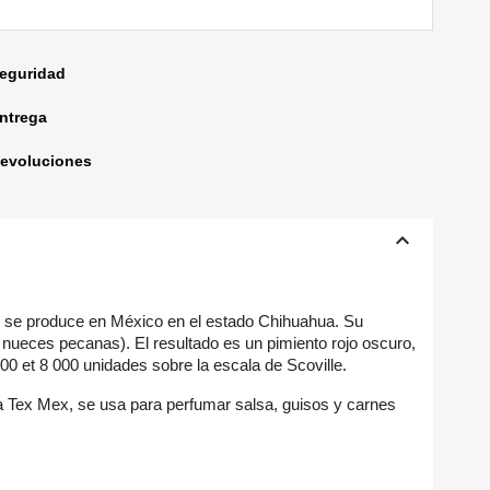
seguridad
entrega
devoluciones
keyboard_arrow_up
e se produce en México en el estado Chihuahua. Su
ueces pecanas). El resultado es un pimiento rojo oscuro,
×
500 et 8 000 unidades sobre la escala de Scoville.
×
 Tex Mex, se usa para perfumar salsa, guisos y carnes
×