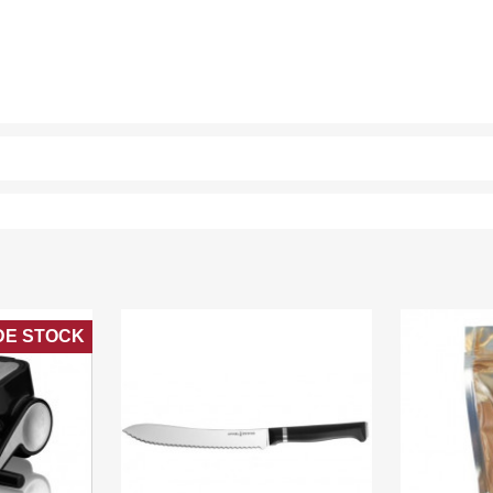
Create new list
Cancelar
Iniciar sesión
Cancelar
Crear lista de deseos
DE STOCK