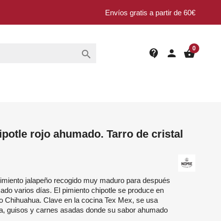
Envíos gratis a partir de 60€
0
contact_support
person
shopping_basket

potle rojo ahumado. Tarro de cristal
imiento jalapeño recogido muy maduro para después
do varios días. El pimiento chipotle se produce en
do Chihuahua.
Clave en la cocina Tex Mex, se usa
sa, guisos y carnes asadas donde su sabor ahumado