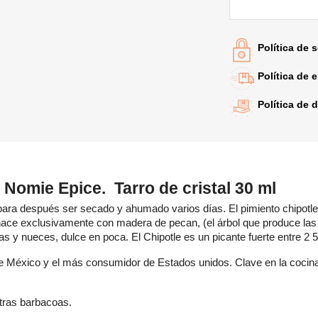
Política de 
Política de 
Política de 
Nomie Epice. Tarro de cristal 30 ml
para después ser secado y ahumado varios días. El pimiento chipotl
ace exclusivamente con madera de pecan, (el árbol que produce las n
as y nueces, dulce en poca.
El Chipotle es un picante fuerte
entre 2 
rear lista de deseos
iciar sesión
e México y el más consumidor de Estados unidos. Clave en la cocina
bre de la lista de deseos
ñadir a la lista de deseos
e iniciar sesión para guardar productos en su lista de deseos.
stras barbacoas.