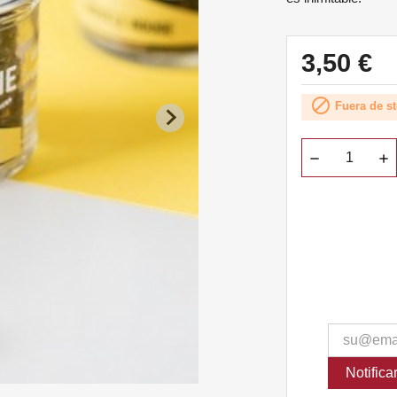
3,50 €

Fuera de s
Notific