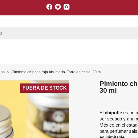
Facebook
Twitter
Instagram
ias
Pimiento chipotle rojo ahumado. Tarro de cristal 30 ml
Pimiento chi
FUERA DE STOCK
30 ml
El
chipotle
es un p
ser secado y ahuma
México en el esta
para perfumar sal
es inimitable.