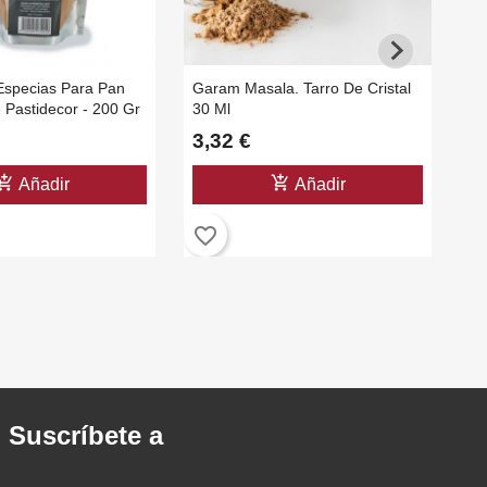
Especias Para Pan
Garam Masala. Tarro De Cristal
Ta
 Pastidecor - 200 Gr
30 Ml
30
3,32 €
3
shopping_cart
add_shopping_cart
Añadir
Añadir
favorite_border
favorite_b
. Suscríbete a