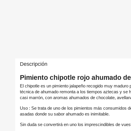
Descripción
Pimiento chipotle rojo ahumado de 
El chipotle es un pimiento jalapeño recogido muy maduro 
técnica de ahumado remonta a los tiempos aztecas y se h
casi marrón, con aromas ahumados de chocolate, avellan
C
In
Uso :
Se trata de uno de los pimientos más consumidos d
asadas donde su sabor ahumado es inimitable.
Nom
A
Deb
Sin duda se convertirá en uno los imprescindibles de vue