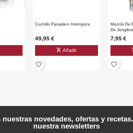
Cuchillo Panadero Intempora
Mezcla De 
De Jengibre
49,95 €
7,95 €
add_shopping_cart
add_
Añadir
favorite_border
favorite_border
 nuestras novedades, ofertas y recetas
nuestra newsletters