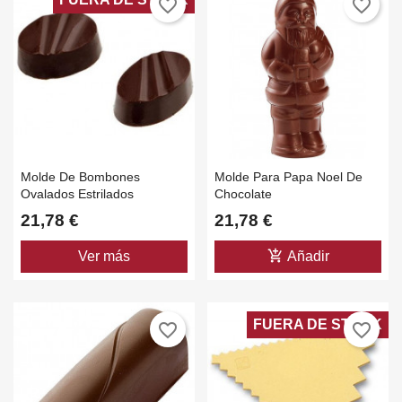
favorite_border
favorite_border
Molde De Bombones
Molde Para Papa Noel De
Ovalados Estrilados
Chocolate
21,78 €
21,78 €
add_shopping_cart
Ver más
Añadir
FUERA DE STOCK
favorite_border
favorite_border