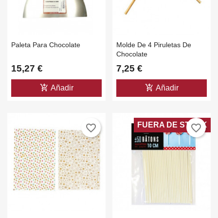
Paleta Para Chocolate
Molde De 4 Piruletas De
Chocolate
15,27 €
7,25 €
add_shopping_cart
add_shopping_cart
Añadir
Añadir
FUERA DE STOCK
favorite_border
favorite_border