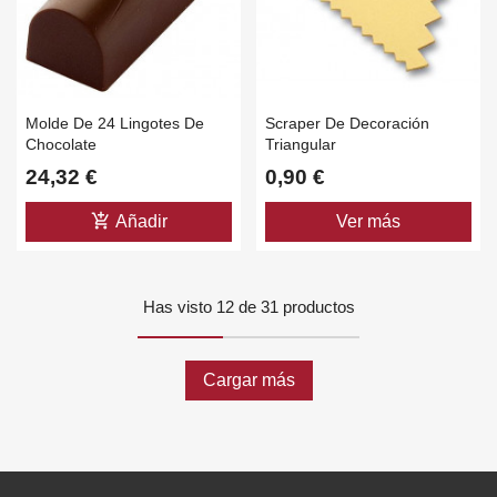
Molde De 24 Lingotes De
Scraper De Decoración
Chocolate
Triangular
24,32 €
0,90 €
add_shopping_cart
Añadir
Ver más
Has visto 12 de 31 productos
Cargar más