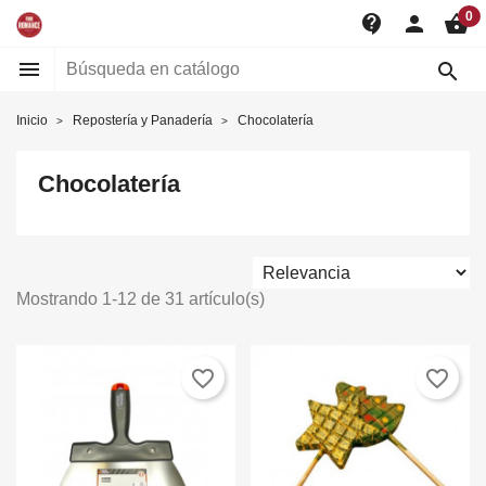
0
contact_support
person
shopping_basket


Inicio
Repostería y Panadería
Chocolatería
Chocolatería
Mostrando 1-12 de 31 artículo(s)
favorite_border
favorite_border