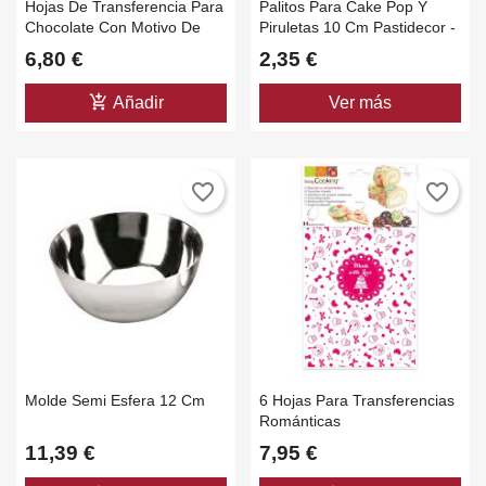
Hojas De Transferencia Para
Palitos Para Cake Pop Y
Chocolate Con Motivo De
Piruletas 10 Cm Pastidecor -
Navidad
50 Unidades
6,80 €
2,35 €
add_shopping_cart
Añadir
Ver más
favorite_border
favorite_border
Molde Semi Esfera 12 Cm
6 Hojas Para Transferencias
Románticas
11,39 €
7,95 €