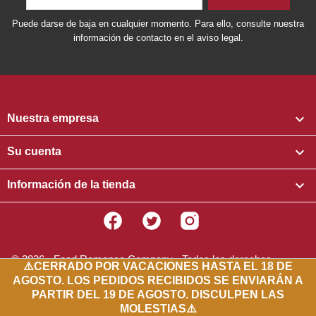
Puede darse de baja en cualquier momento. Para ello, consulte nuestra
información de contacto en el aviso legal.

Nuestra empresa

Su cuenta

Información de la tienda
Facebook
Twitter
Instagram
© 2026 - Food Romance Company - Todos los derechos
⚠️
CERRADO POR VACACIONES HASTA EL 18 DE
reservados
AGOSTO. LOS PEDIDOS RECIBIDOS SE ENVIARÁN A
PARTIR DEL 19 DE AGOSTO. DISCULPEN LAS
MOLESTIAS
⚠️