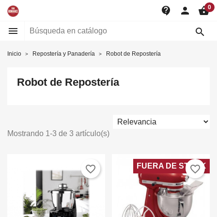
0
contact_support
person
shopping_basket


Inicio
Repostería y Panadería
Robot de Repostería
Robot de Repostería
Mostrando 1-3 de 3 artículo(s)
FUERA DE STOCK
favorite_border
favorite_border