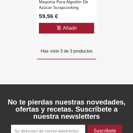
Maquina Para Algodón De
add_circle_outline
Create new list
Azúcar Scrapcooking
((cancelText))
((modalDeleteText))
Cancelar
Iniciar sesión
Cancelar
Crear lista de deseos
59,96 €
add_shopping_cart
Añadir
Has visto 3 de 3 productos
No te pierdas nuestras novedades,
ofertas y recetas. Suscríbete a
nuestra newsletters