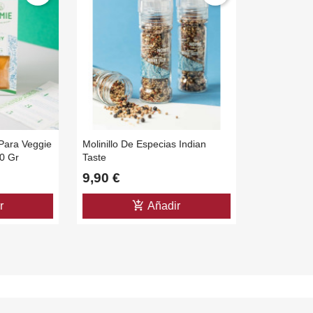
Para Veggie
Molinillo De Especias Indian
0 Gr
Taste
9,90 €
add_shopping_cart
r
Añadir