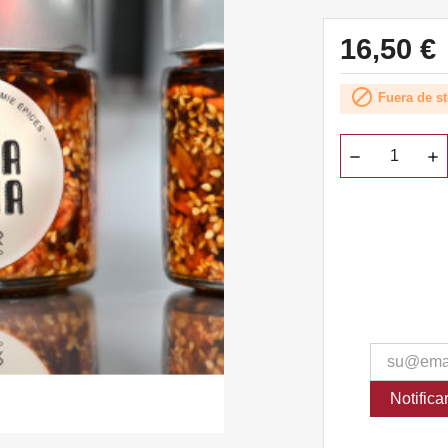
16,50 €

Fuera de s
Notific