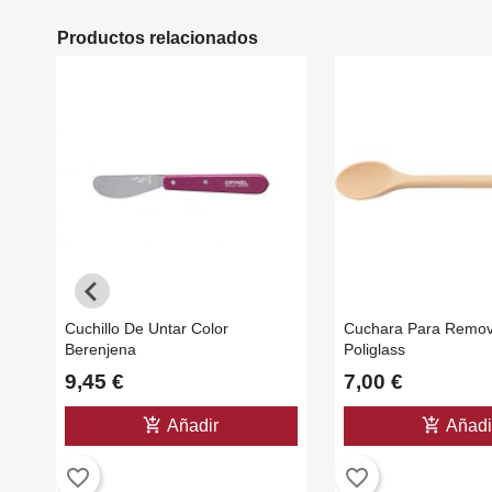
Productos relacionados
Cuchillo De Untar Color
Cuchara Para Remov
Berenjena
Poliglass
9,45 €
7,00 €
add_shopping_cart
add_shopping_cart
Añadir
Añadi
favorite_border
favorite_border