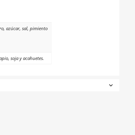
o, azúcar, sal, pimiento
apio, soja y acahuetes.
×
×
keyboard_arrow_down
×