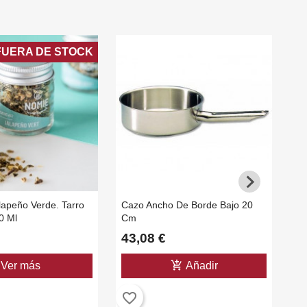
FUERA DE STOCK
lapeño Verde. Tarro
Cazo Ancho De Borde Bajo 20
Pi
0 Ml
Cm
43,08 €
5
add_shopping_cart
Ver más
Añadir
favorite_border
favorite_b