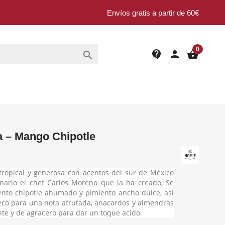
Envíos gratis a partir de 60€
0
contact_support
person
shopping_basket

 – Mango Chipotle
ropical y generosa con acentos del sur de México
nario el chef Carlos Moreno que la ha creado, Se
nto chipotle ahumado y pimiento ancho dulce, asi
co para una nota afrutada, anacardos y almendras
nte y de agracero para dar un toque acido.