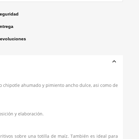
seguridad
entrega
devoluciones
keyboard_arrow_up
to chipotle ahumado y pimiento ancho dulce, asi como de
osición y elaboración.
itivos sobre una totilla de maíz. También es ideal para