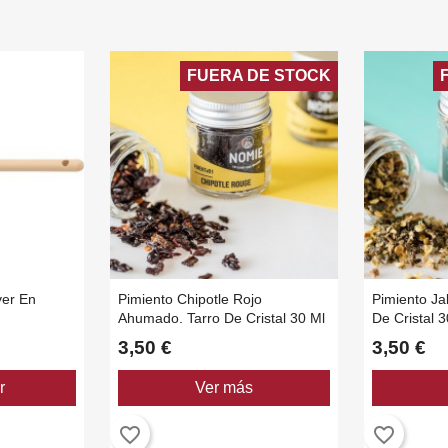
FUERA DE STOCK
er En
Pimiento Chipotle Rojo
Pimiento Ja
Ahumado. Tarro De Cristal 30 Ml
De Cristal 3
3,50 €
3,50 €
r
Ver más
favorite_border
favorite_border