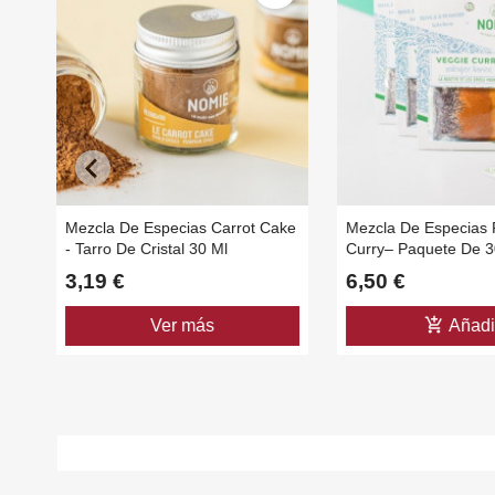
Mezcla De Especias Carrot Cake
Mezcla De Especias 
- Tarro De Cristal 30 Ml
Curry– Paquete De 3
3,19 €
6,50 €
add_shopping_cart
Ver más
Añadi