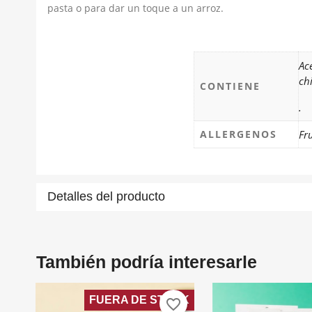
pasta o para dar un toque a un arroz.
Ac
ch
CONTIENE
.
ALLERGENOS
Fr
C
In
Detalles del producto
Nom
A
Deb
add_circle_outline
También podría interesarle
FUERA DE STOCK
favorite_border