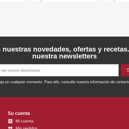
 nuestras novedades, ofertas y recetas
nuestra newsletters
ja en cualquier momento. Para ello, consulte nuestra información de contacto 
Su cuenta
Mi cuenta

Mis pedidos
widgets