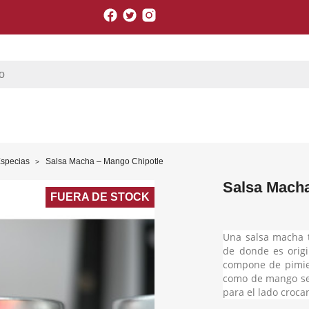
Facebook
Twitter
Instagram
Especias
Salsa Macha – Mango Chipotle
Salsa Macha
FUERA DE STOCK
Una salsa macha t
de donde es origi
compone de pimie
como de mango se
para el lado croca