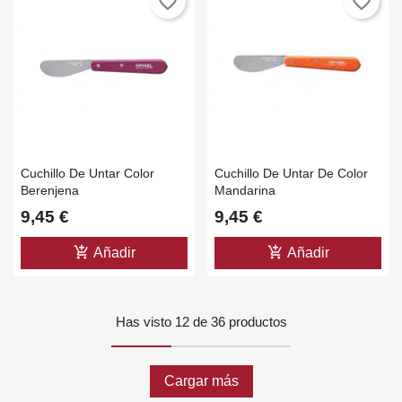
favorite_border
favorite_border
Cuchillo De Untar Color
Cuchillo De Untar De Color
Berenjena
Mandarina
9,45 €
9,45 €
add_shopping_cart
add_shopping_cart
Añadir
Añadir
Has visto 12 de 36 productos
Cargar más