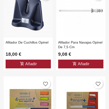
Afilador De Cuchillos Opinel
Afilador Para Navajas Opinel
De 7,5 Cm
18,00 €
9,08 €
add_shopping_cart
add_shopping_cart
Añadir
Añadir
favorite_border
favorite_border