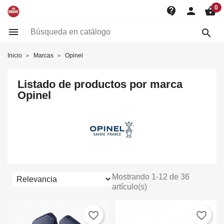
0
contact_support
person
shopping_basket


Inicio
Marcas
Opinel
Listado de productos por marca
Opinel
Mostrando 1-12 de 36
artículo(s)
favorite_border
favorite_border