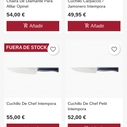
Chaira De Diamante Para
Cuchillo Carpaccio /
Afilar Opinel
Jamonero Intempora
54,00 €
49,95 €
add_shopping_cart
add_shopping_cart
Añadir
Añadir
FUERA DE STOCK
favorite_border
favorite_border
Cuchillo De Chef Intempora
Cuchillo De Chef Petit
Intempora
55,00 €
52,00 €