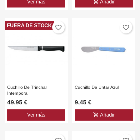
add_shopping_cart
Ver más
Añadir
FUERA DE STOCK
favorite_border
favorite_border
Cuchillo De Trinchar
Cuchillo De Untar Azul
Intempora
49,95 €
9,45 €
add_shopping_cart
Ver más
Añadir