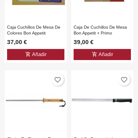
Caja Cuchillos De Mesa De
Caja De Cuchillos De Mesa
Colores Bon Appetit
Bon Appetit + Primo
37,00 €
39,00 €
add_shopping_cart
add_shopping_cart
Añadir
Añadir
favorite_border
favorite_border