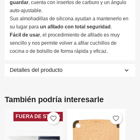
guardar
, cuenta con insertos de carburo y un ángulo
auto-ajustable.
Sus almohadillas de silicona ayudan a mantenerlo en
su lugar para
un afilado con total seguridad
.
Fácil de usar
, el procedimiento de afilado es muy
sencillo y nos permite volver a afilar cuchillos de
cocina o de bolsillo de forma rápida y eficaz.
keyboard_arrow_down
Detalles del producto
×
×
Crear lista de deseos
Iniciar sesión
También podría interesarle
Nombre de la lista de deseos
×
Debe iniciar sesión para guardar productos en su lista de
Añadir a la lista de deseos
deseos.
FUERA DE STOCK
favorite_border
favorite_border
add_circle_outline
Create new list
Cancelar
Iniciar sesión