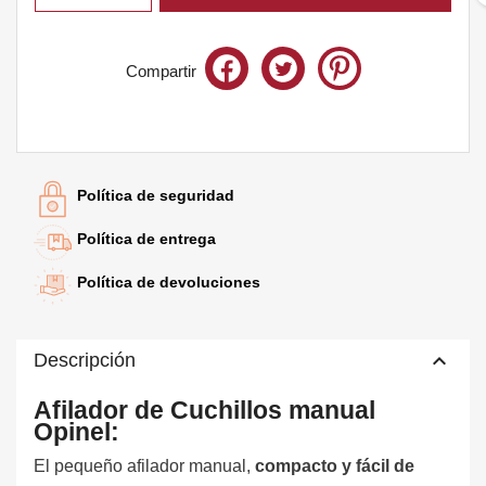
Compartir
Te quedan
60€
para el envío gratis
Política de seguridad
Política de entrega
Política de devoluciones
keyboard_arrow_up
Descripción
Afilador de Cuchillos manual
Opinel:
El pequeño afilador manual,
compacto y fácil de