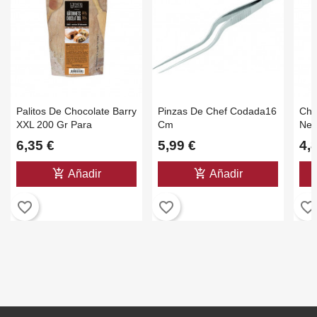
Palitos De Chocolate Barry
Pinzas De Chef Codada16
Chi
XXL 200 Gr Para
Cm
Neg
Napolitanas Y Bolleria
250
6,35 €
5,99 €
4,
add_shopping_cart
add_shopping_cart
Añadir
Añadir
favorite_border
favorite_border
favorite_border