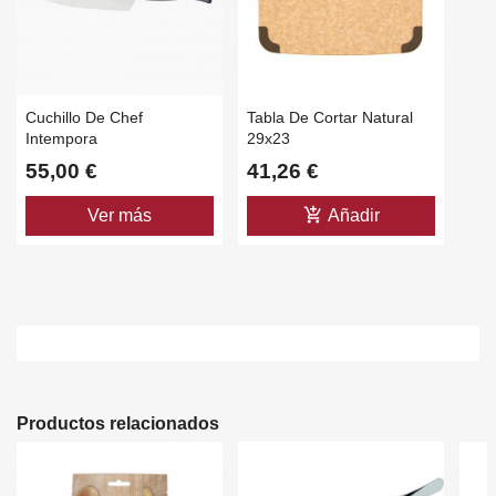
Cancelar
Crear lista de deseos
Cuchillo De Chef
Tabla De Cortar Natural
Intempora
29x23
55,00 €
41,26 €
add_shopping_cart
Ver más
Añadir
Productos relacionados