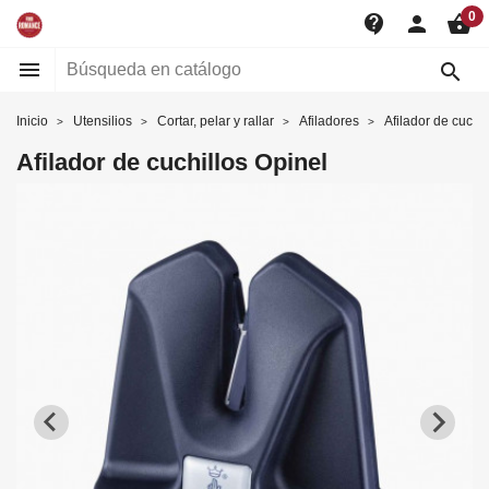
0
contact_support
person
shopping_basket


Inicio
Utensilios
Cortar, pelar y rallar
Afiladores
Afilador de cuchil
Afilador de cuchillos Opinel