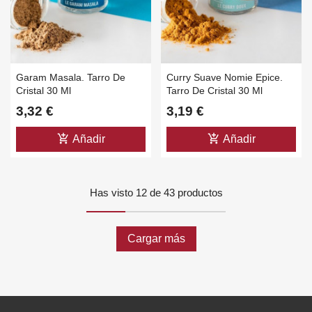
Garam Masala. Tarro De
Curry Suave Nomie Epice.
Cristal 30 Ml
Tarro De Cristal 30 Ml
3,32 €
3,19 €
add_shopping_cart
add_shopping_cart
Añadir
Añadir
Has visto 12 de 43 productos
Cargar más