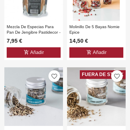
Mezcla De Especias Para
Molinillo De 5 Bayas Nomie
Pan De Jengibre Pastidecor -
Epice
200 Gr
7,95 €
14,50 €
add_shopping_cart
add_shopping_cart
Añadir
Añadir
FUERA DE STOCK
favorite_border
favorite_border