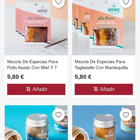
favorite_border
favorite_border
Mezcla De Especias Para
Mezcla De Especias Para
Pollo Asado Con Miel Y 7
Tagliatelle Con Mantequilla
Especias - Paquete De 40 Gr
De Azafrán Paquete De 40
5,80 €
5,80 €
Gr
add_shopping_cart
add_shopping_cart
Añadir
Añadir
favorite_border
favorite_border