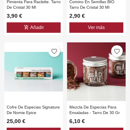
Pimienta Para Raclette. Tarro
Comino En Semillas BIO.
De Cristal 30 Ml
Tarro De Cristal 30 Ml
3,90 €
2,90 €
add_shopping_cart
Añadir
Ver más
favorite_border
favorite_border
Cofre De Especias Signature
Mezcla De Especias Para
De Nomie Epice
Ensaladas - Tarro De 30 Gr
25,00 €
6,10 €