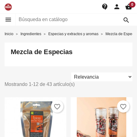
0
contact_support
person
shopping_basket


Inicio
Ingredientes
Especias y extractos y aromas
Mezcla de Especia
Mezcla de Especias
Mostrando 1-12 de 43 artículo(s)
favorite_border
favorite_border