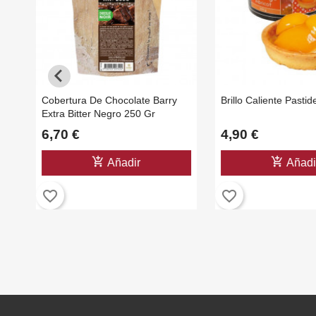
Cobertura De Chocolate Barry
Brillo Caliente Pasti
Extra Bitter Negro 250 Gr
6,70 €
4,90 €
add_shopping_cart
add_shopping_cart
Añadir
Añadi
favorite_border
favorite_border