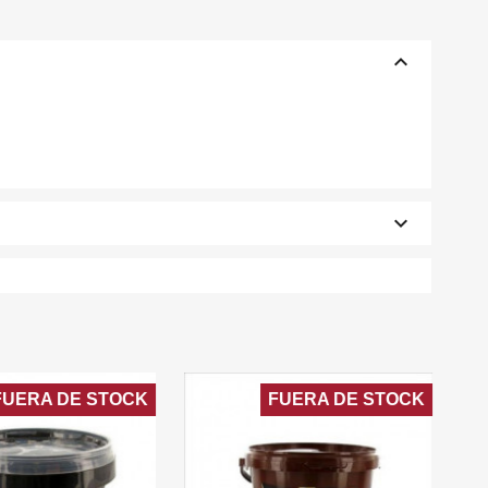
keyboard_arrow_up
×
×
keyboard_arrow_down
×
FUERA DE STOCK
FUERA DE STOCK