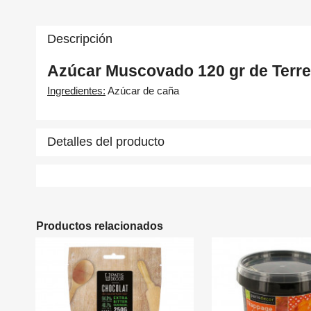
Descripción
Azúcar Muscovado 120 gr de Terr
Ingredientes:
Azúcar de caña
C
In
Detalles del producto
Nom
A
Deb
add_circle_outline
Productos relacionados