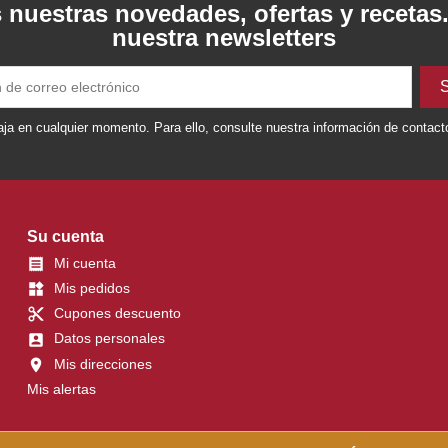
 nuestras novedades, ofertas y recetas
nuestra newsletters
ja en cualquier momento. Para ello, consulte nuestra información de contacto 
Su cuenta
Mi cuenta

Mis pedidos
widgets
Cupones descuento
content_cut
Datos personales
account_box
Mis direcciones
location_on
Mis alertas