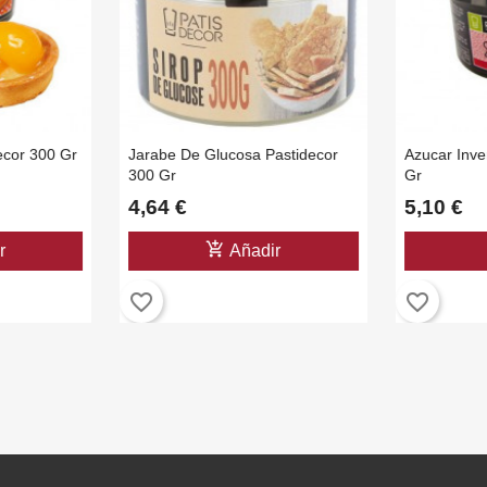
decor 300 Gr
Jarabe De Glucosa Pastidecor
Azucar Inve
300 Gr
Gr
4,64 €
5,10 €
add_shopping_cart
r
Añadir
favorite_border
favorite_border