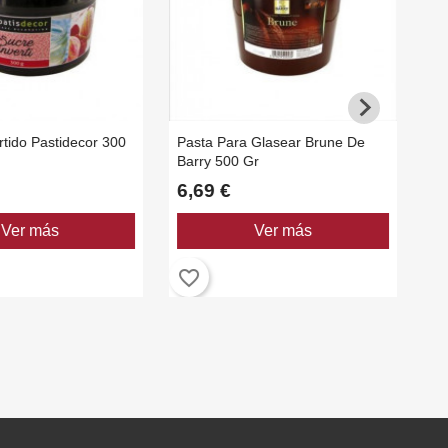
rtido Pastidecor 300
Pasta Para Glasear Brune De
Barry 500 Gr
6,69 €
Ver más
Ver más
favorite_border