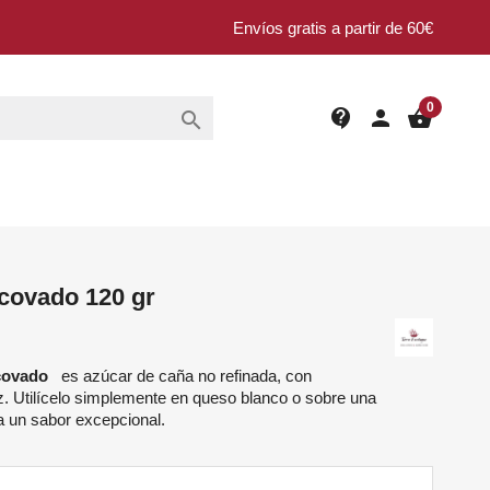
Envíos gratis a partir de 60€
0
contact_support
person
shopping_basket

covado 120 gr
scovado
es
azúcar de caña no refinada, con
z. Utilícelo simplemente en queso blanco o sobre una
a un sabor excepcional.