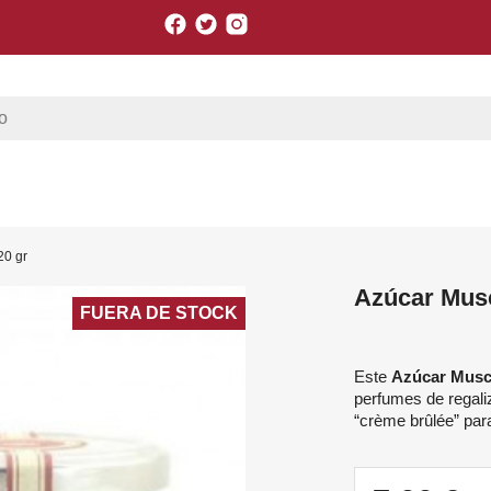
Facebook
Twitter
Instagram
20 gr
Azúcar Mus
FUERA DE STOCK
Este
Azúcar Mu
perfumes de regali
“crème brûlée” par