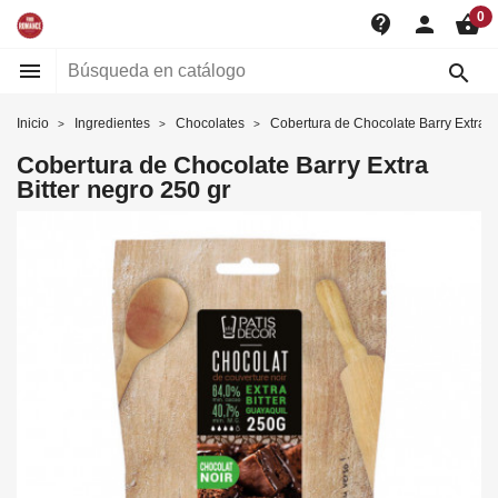
0
contact_support
person
shopping_basket


Inicio
Ingredientes
Chocolates
Cobertura de Chocolate Barry Extra Bi
Cobertura de Chocolate Barry Extra
Bitter negro 250 gr