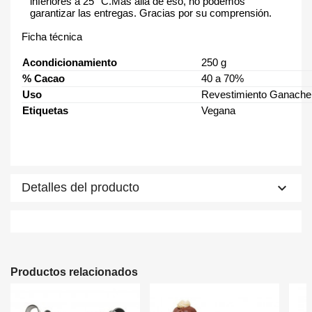
inferiores a 25 °C.Más allá de eso, no podemos
garantizar las entregas. Gracias por su comprensión.
Ficha técnica
Acondicionamiento
250 g
% Cacao
40 a 70%
Uso
Revestimiento Ganach
Etiquetas
Vegana
keyboard_arrow_down
Detalles del producto
Productos relacionados