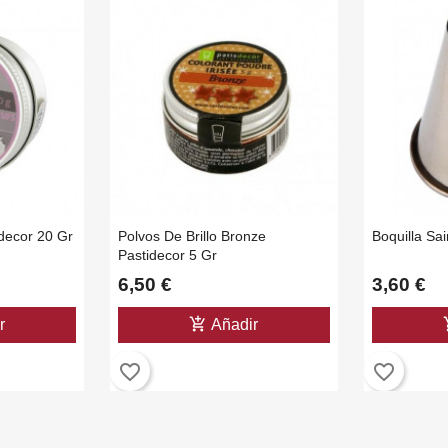
decor 20 Gr
Polvos De Brillo Bronze
Boquilla Sa
Pastidecor 5 Gr
6,50 €
3,60 €
add_shopping_cart
add_
r
Añadir
favorite_border
favorite_border