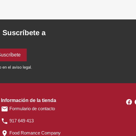
. Suscríbete a
en el aviso legal.
Información de la tienda
F
email
Formulario de contacto
phone
917 649 413
location_on
Food Romance Company