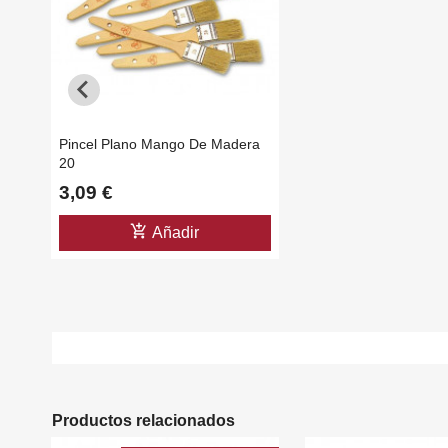
Pincel Plano Mango De Madera
20
3,09 €
add_shopping_cart
Añadir
Productos relacionados