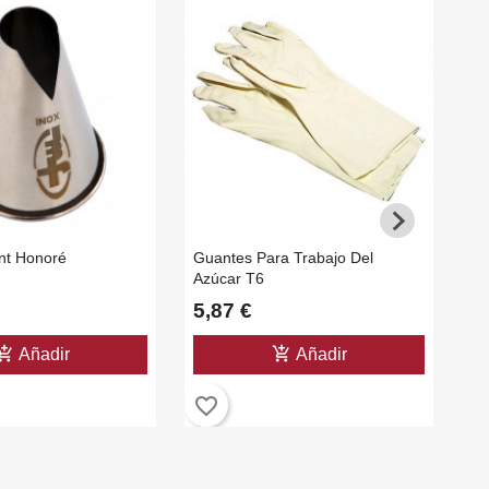
int Honoré
Guantes Para Trabajo Del
Co
Azúcar T6
Pa
5,87 €
5
shopping_cart
add_shopping_cart
Añadir
Añadir
favorite_border
favorite_b