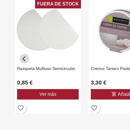
FUERA DE STOCK
Rasqueta Multiuso Semicircular
Cremor Tartaro Pasti
0,85 €
3,30 €
add_shopping_cart
Ver más
Añadi
favorite_border
favorite_border