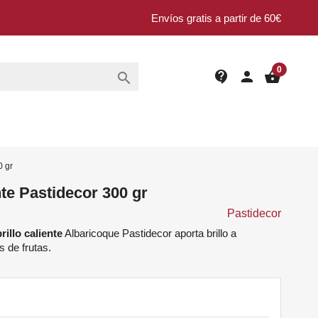
Envíos gratis a partir de 60€
0
contact_support
person
shopping_basket

0 gr
nte Pastidecor 300 gr
Pastidecor
brillo caliente
Albaricoque Pastidecor aporta brillo a
s de frutas.