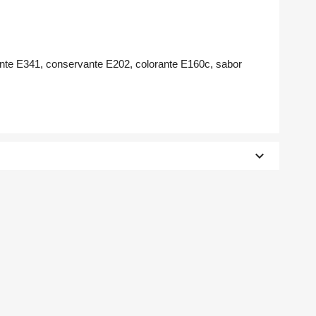
ante E341, conservante E202, colorante E160c, sabor
×
×
keyboard_arrow_down
×