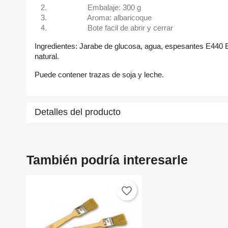
Embalaje: 300 g
Aroma: albaricoque
Bote facil de abrir y cerrar
Ingredientes: Jarabe de glucosa, agua, espesantes E440 
natural.
Puede contener trazas de soja y leche.
C
In
Detalles del producto
Nom
A
Deb
También podría interesarle
add_circle_outline
favorite_border