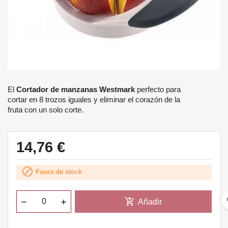
El
Cortador de manzanas Westmark
perfecto para
cortar en 8 trozos iguales y eliminar el corazón de la
fruta con un solo corte.
14,76 €

Fuera de stock
fa
add_shopping_cart
Añadir