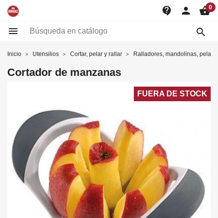
0
contact_support
person
shopping_basket


Inicio
Utensilios
Cortar, pelar y rallar
Ralladores, mandolinas, pelador
Cortador de manzanas
FUERA DE STOCK