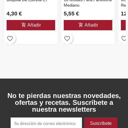
Mediano
Rec
Des
4,30 €
5,55 €
12
add_shopping_cart
add_shopping_cart
Añadir
Añadir
favorite_border
favorite_border
favorite_border
No te pierdas nuestras novedades,
ofertas y recetas. Suscríbete a
nuestra newsletters