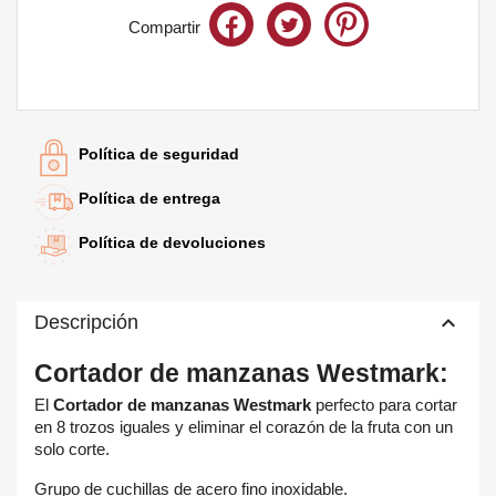
Compartir
Te quedan
60€
para el envío gratis
Política de seguridad
Política de entrega
Política de devoluciones
keyboard_arrow_up
Descripción
Cortador de manzanas Westmark:
El
Cortador de manzanas Westmark
perfecto para cortar
en 8 trozos iguales y eliminar el corazón de la fruta con un
×
solo corte.
×
Crear lista de deseos
Iniciar sesión
Grupo de cuchillas de acero fino inoxidable.