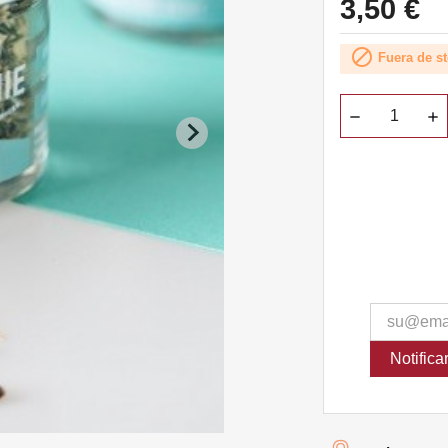
3,50 €

Fuera de s
Notific