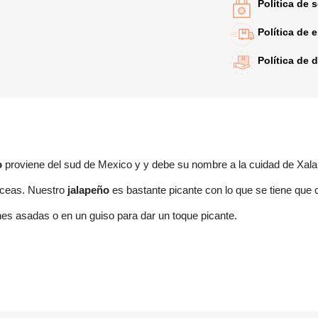
Política de 
Política de 
Política de 
o
proviene del sud de Mexico y y debe su nombre a la cuidad de Xala
áceas. Nuestro
jalapeño
es bastante picante con lo que se tiene que
rear lista de deseos
iciar sesión
es asadas o en un guiso para dar un toque picante.
bre de la lista de deseos
ñadir a la lista de deseos
e iniciar sesión para guardar productos en su lista de deseos.
Create new list
Cancelar
Iniciar sesión
Cancelar
Crear lista de deseos