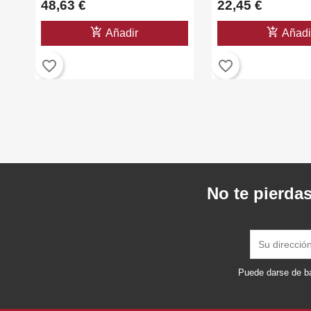
48,63 €
22,45 €
add_shopping_cart
add_shopping_cart
Añadir
Añadi
favorite_border
favorite_border
No te pierdas
Puede darse de ba