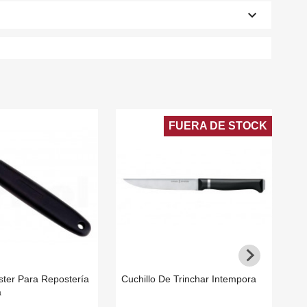
keyboard_arrow_down
FUERA DE STOCK
ster Para Repostería
Cuchillo De Trinchar Intempora
Ra
a