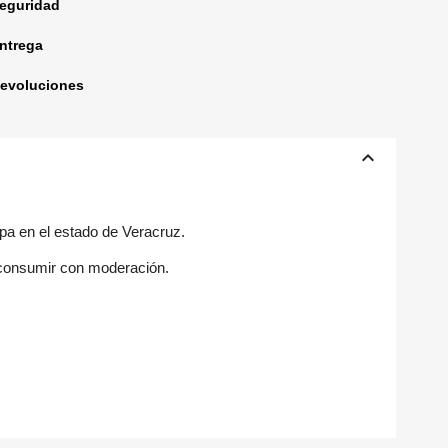
seguridad
entrega
devoluciones
keyboard_arrow_up
pa en el estado de Veracruz.
 consumir con moderación.
×
×
×