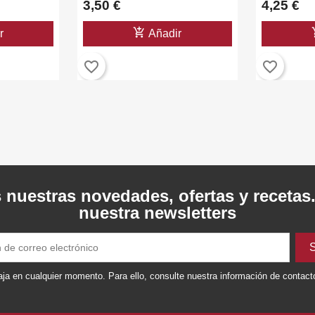
3,50 €
4,25 €
add_shopping_cart
add_
r
Añadir
favorite_border
favorite_border
 nuestras novedades, ofertas y recetas
nuestra newsletters
ja en cualquier momento. Para ello, consulte nuestra información de contacto 