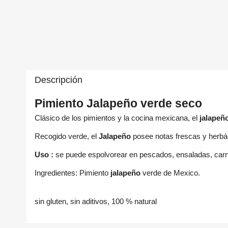
Descripción
Pimiento Jalapeño verde seco
Clásico de los pimientos y la cocina mexicana, el
jalapeñ
Recogido verde, el
Jalapeño
posee notas frescas y herb
C
In
Uso :
se puede espolvorear en pescados, ensaladas, carn
Nom
Ingredientes: Pimiento
jalapeño
verde de Mexico.
A
Deb
sin gluten, sin aditivos, 100 % natural
add_circle_outline