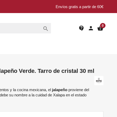
Envíos gratis a partir de 60€
0
contact_support
person
shopping_basket

apeño Verde. Tarro de cristal 30 ml
entos y la cocina mexicana, el
jalapeño
proviene del
debe su nombre a la cuidad de Xalapa en el estado