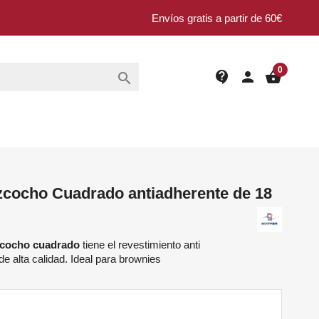
Envíos gratis a partir de 60€
0
contact_support
person
shopping_basket

zcocho Cuadrado antiadherente de 18
zcocho cuadrado
tiene el revestimiento anti
e alta calidad. Ideal para brownies