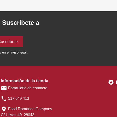
. Suscríbete a
en el aviso legal.
Información de la tienda
F
email
Formulario de contacto
phone
917 649 413
location_on
Food Romance Company
C/ Ulises 49. 28043