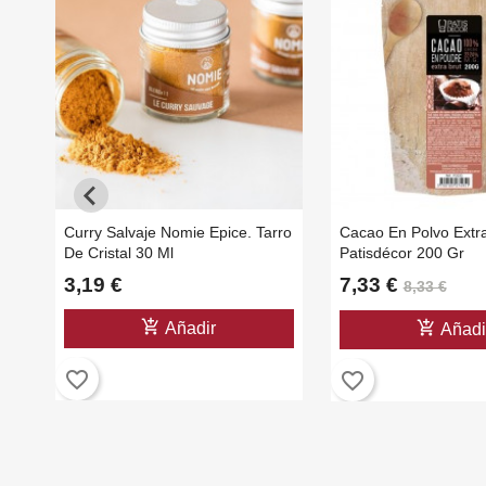
Curry Salvaje Nomie Epice. Tarro
Cacao En Polvo Extra
De Cristal 30 Ml
Patisdécor 200 Gr
3,19 €
7,33 €
8,33 €
add_shopping_cart
add_shopping_cart
Añadir
Añadi
favorite_border
favorite_border