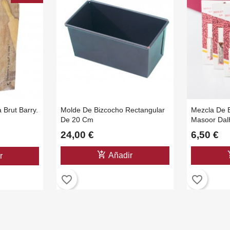
 Brut Barry.
Molde De Bizcocho Rectangular
Mezcla De 
De 20 Cm
Masoor Dalh
Paquete De
24,00 €
6,50 €
add_shopping_cart
add_
Añadir
r
favorite_border
favorite_border