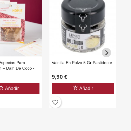
Especias Para
Vainilla En Polvo 5 Gr Pastidecor
Co
 – Dalh De Coco -
De
 30 Gr
9,90 €
2
shopping_cart
add_shopping_cart
Añadir
Añadir
favorite_border
favorite_b