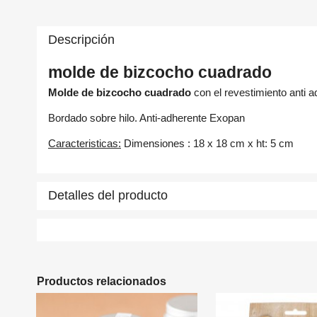
Descripción
molde de bizcocho cuadrado
Molde de bizcocho cuadrado
con el revestimiento anti 
Bordado sobre hilo. Anti-adherente Exopan
C
In
Caracteristicas:
Dimensiones : 18 x 18 cm x ht: 5 cm
Nom
A
Deb
Detalles del producto
add_circle_outline
Productos relacionados