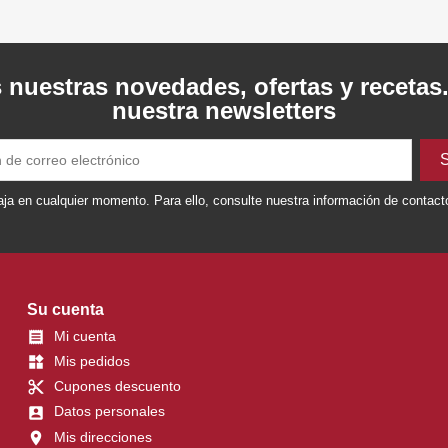
 nuestras novedades, ofertas y recetas
nuestra newsletters
ja en cualquier momento. Para ello, consulte nuestra información de contacto 
Su cuenta
Mi cuenta

Mis pedidos
widgets
Cupones descuento
content_cut
Datos personales
account_box
Mis direcciones
location_on