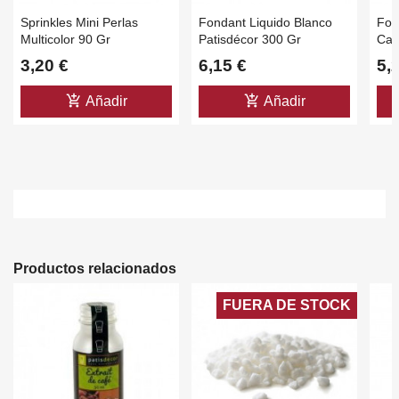
Sprinkles Mini Perlas
Fondant Liquido Blanco
Fon
Multicolor 90 Gr
Patisdécor 300 Gr
Caf
Pastidecor
3,20 €
6,15 €
5,
add_shopping_cart
add_shopping_cart
Añadir
Añadir
Productos relacionados
FUERA DE STOCK