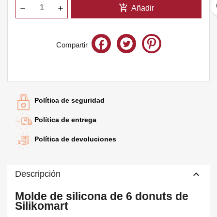
fa
add_shopping_cart
Añadir
Compartir
Te quedan
60€
para el envío gratis
Política de seguridad
Política de entrega
Política de devoluciones
keyboard_arrow_up
Descripción
Molde de silicona de 6 donuts de
Silikomart