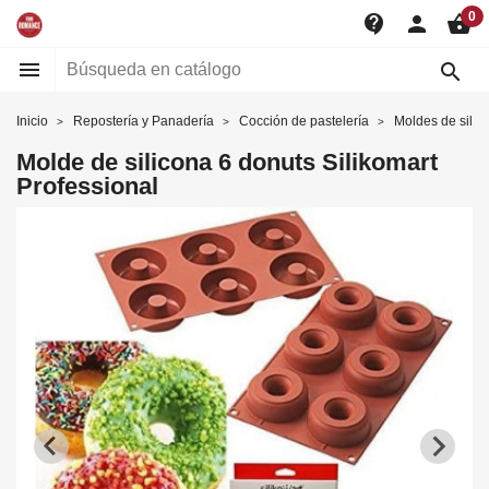
0
contact_support
person
shopping_basket


Inicio
Repostería y Panadería
Cocción de pastelería
Moldes de silic
Molde de silicona 6 donuts Silikomart
Professional