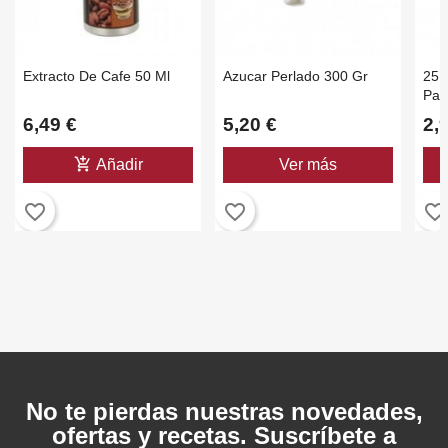
Extracto De Cafe 50 Ml
Azucar Perlado 300 Gr
25 
Par
Nat
6,49 €
5,20 €
2,
add_shopping_cart
Añadir
Ver más
favorite_border
favorite_border
favorite_border
No te pierdas nuestras novedades,
ofertas y recetas. Suscríbete a