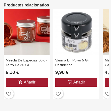
Productos relacionados
Mezcla De Especias Bolo -
Vainilla En Polvo 5 Gr
Mez
Tarro De 30 Gr
Pastidecor
Car
Cris
6,10 €
9,90 €
4,
add_shopping_cart
add_shopping_cart
Añadir
Añadir
favorite_border
favorite_border
favorite_border