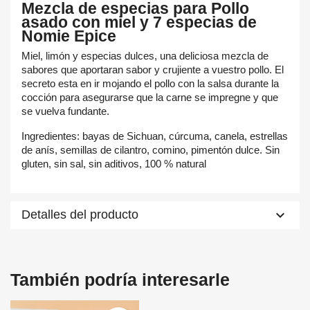
Mezcla de especias para Pollo
asado con miel y 7 especias de
Nomie Epice
Miel, limón y especias dulces, una deliciosa mezcla de
sabores que aportaran sabor y crujiente a vuestro pollo. El
secreto esta en ir mojando el pollo con la salsa durante la
cocción para asegurarse que la carne se impregne y que
se vuelva fundante.
Ingredientes: bayas de Sichuan, cúrcuma, canela, estrellas
de anís, semillas de cilantro, comino, pimentón dulce. Sin
gluten, sin sal, sin aditivos, 100 % natural
keyboard_arrow_down
Detalles del producto
×
×
Crear lista de deseos
Iniciar sesión
Nombre de la lista de deseos
×
Debe iniciar sesión para guardar productos en su lista de
También podría interesarle
Añadir a la lista de deseos
deseos.