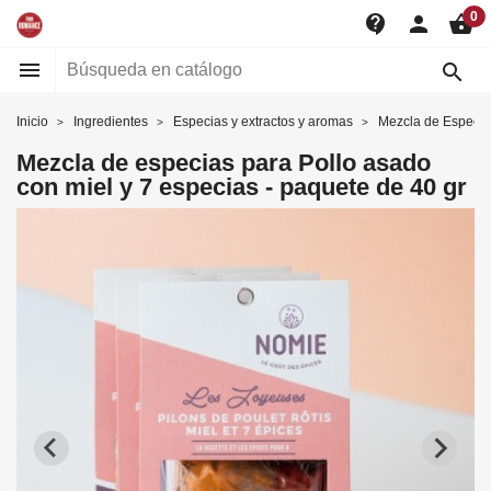
0
contact_support
person
shopping_basket


Inicio
Ingredientes
Especias y extractos y aromas
Mezcla de Especia
Mezcla de especias para Pollo asado
con miel y 7 especias - paquete de 40 gr