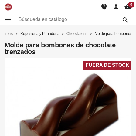
0
contact_support
person
shopping_basket


Inicio
Repostería y Panadería
Chocolatería
Molde para bombones de
Molde para bombones de chocolate
trenzados
FUERA DE STOCK