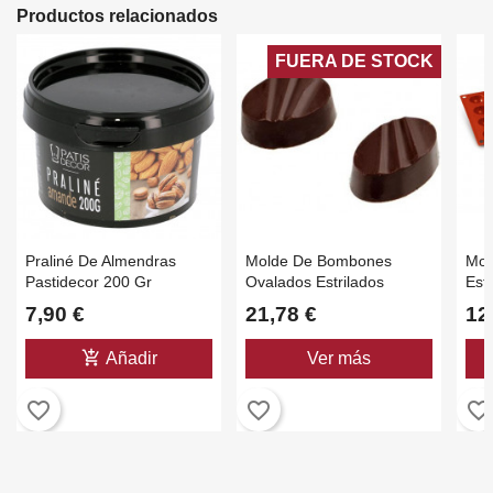
Productos relacionados
FUERA DE STOCK
Praliné De Almendras
Molde De Bombones
Mol
Pastidecor 200 Gr
Ovalados Estrilados
Esf
7,90 €
21,78 €
12
add_shopping_cart
Añadir
Ver más
favorite_border
favorite_border
favorite_border