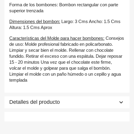
Forma de los bombones: Bombon rectangular con parte
superior trenzada
Dimensiones del bombon:
Largo: 3 Cms Ancho: 1.5 Cms
×
Altura: 1.5 Cms Aprox
×
Crear lista de deseos
Iniciar sesión
Características del Molde para hacer bombones:
Consejos
de uso: Molde profesional fabricado en policarbonato.
Nombre de la lista de deseos
×
Debe iniciar sesión para guardar productos en su lista de
Añadir a la lista de deseos
Limpiar y secar bien el molde. Rellenar con chocolate
deseos.
fundido. Retirar el exceso con una espátula. Dejar reposar
15 - 20 minutos Una vez que el chocolate este firme,
add_circle_outline
Create new list
volcar el molde y golpear para que salga el bombón.
Cancelar
Iniciar sesión
Limpiar el molde con un paño húmedo o un cepillo y agua
Cancelar
Crear lista de deseos
templada
keyboard_arrow_down
Detalles del producto