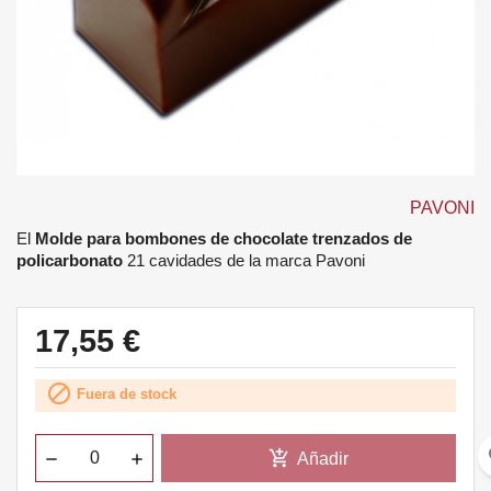
PAVONI
El
Molde para bombones de chocolate trenzados de
policarbonato
21 cavidades de la marca Pavoni
17,55 €

Fuera de stock
fa
add_shopping_cart
Añadir