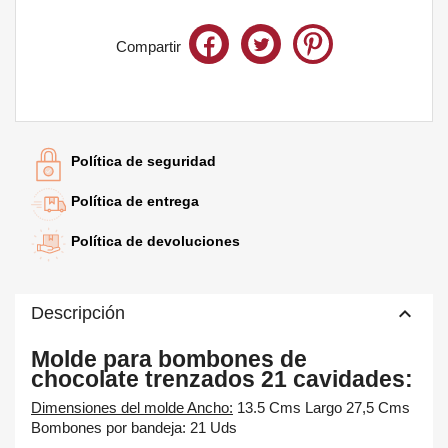
Compartir
Te quedan
60€
para el envío gratis
Política de seguridad
Política de entrega
Política de devoluciones
keyboard_arrow_up
Descripción
Molde para bombones de
chocolate trenzados 21 cavidades:
Dimensiones del molde Ancho:
13.5 Cms Largo 27,5 Cms
Bombones por bandeja: 21 Uds