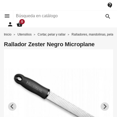
contact_support


0
person
shopping_basket
Inicio
Utensilios
Cortar, pelar y rallar
Ralladores, mandolinas, pelador
Rallador Zester Negro Microplane