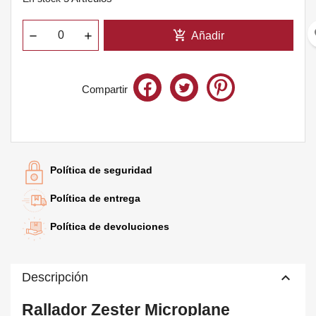
fa
add_shopping_cart
Añadir
Compartir
Te quedan
60€
para el envío gratis
Política de seguridad
Política de entrega
Política de devoluciones
keyboard_arrow_up
Descripción
Rallador Zester Microplane