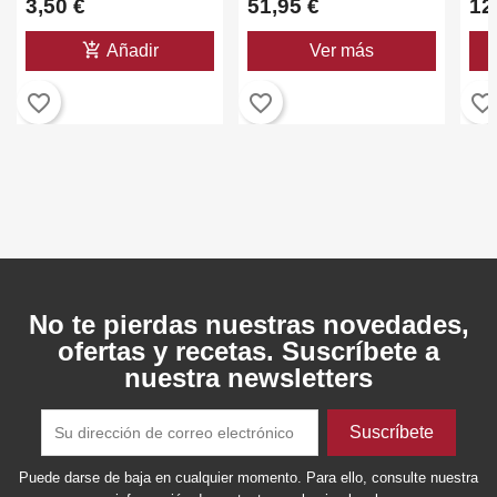
3,50 €
51,95 €
12
add_shopping_cart
Añadir
Ver más
favorite_border
favorite_border
favorite_border
No te pierdas nuestras novedades,
ofertas y recetas. Suscríbete a
nuestra newsletters
Crear lista de deseos
Iniciar sesión
Puede darse de baja en cualquier momento. Para ello, consulte nuestra