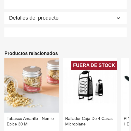
keyboard_arrow_down
Detalles del producto
Productos relacionados
FUERA DE STOCK
Tabasco Amarillo - Nomie
Rallador Caja De 4 Caras
PIN
Epice 30 Ml
Microplane
HEN