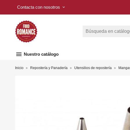
Contacta con nosotros
keyboard_arrow_down
menu
Nuestro catálogo
Inicio
Repostería y Panadería
Utensilios de repostería
Mangas