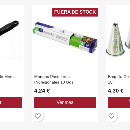
FUERA DE STOCK
do Medio
Mangas Pasteleras
Boquilla De
Profesionales 10 Uds
10
4,24 €
4,30 €
add_
r
Ver más
favorite_border
favorite_border