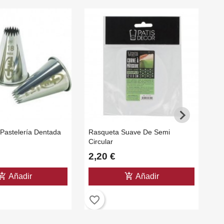
 Pastelería Dentada
Rasqueta Suave De Semi
Bo
Circular
2,20 €
4
shopping_cart
add_shopping_cart
Añadir
Añadir
favorite_border
favorite_b