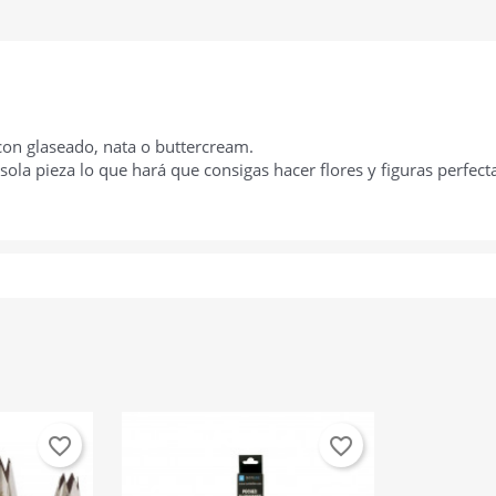
 con glaseado, nata o buttercream.
sola pieza lo que hará que consigas hacer flores y figuras perfect
favorite_border
favorite_border
rear lista de deseos