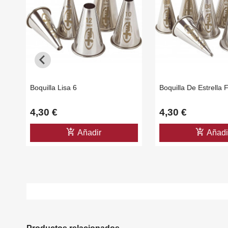
In
Nom
A
Deb
add_circle_outline
Boquilla Lisa 6
Boquilla De Estrella 
4,30 €
4,30 €
add_shopping_cart
add_shopping_cart
Añadir
Añadi