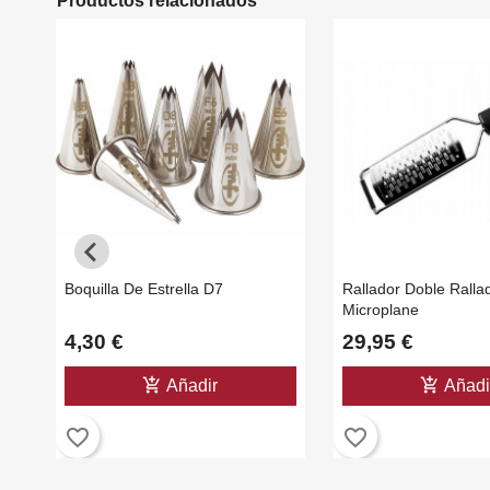
Productos relacionados
Boquilla De Estrella D7
Rallador Doble Ralla
Microplane
4,30 €
29,95 €
add_shopping_cart
add_shopping_cart
Añadir
Añadi
favorite_border
favorite_border