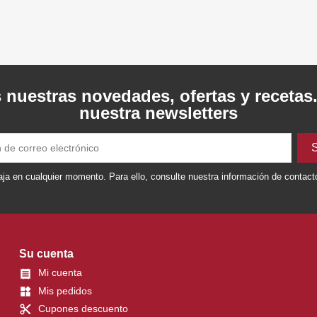
 nuestras novedades, ofertas y recetas
nuestra newsletters
ja en cualquier momento. Para ello, consulte nuestra información de contacto 
Su cuenta
Mi cuenta

Mis pedidos
widgets
Cupones descuento
content_cut