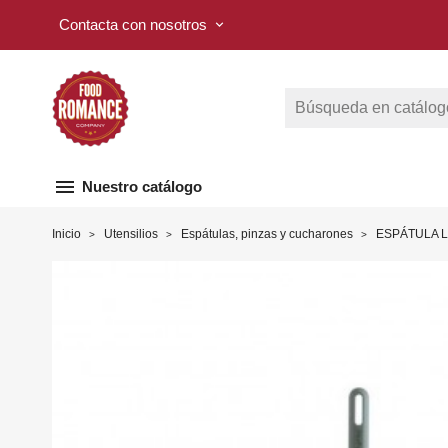
Contacta con nosotros
keyboard_arrow_down
menu
Nuestro catálogo
Inicio
Utensilios
Espátulas, pinzas y cucharones
ESPÁTULA L