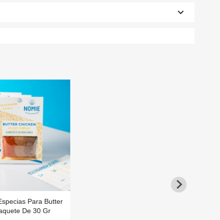
keyboard_arrow_down
specias Para Butter
aquete De 30 Gr