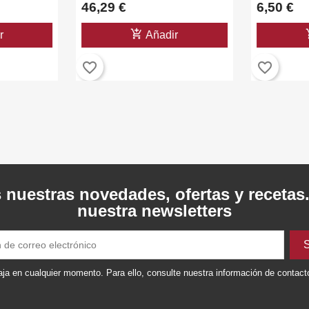
46,29 €
6,50 €
add_shopping_cart
add_
r
Añadir
favorite_border
favorite_border
 nuestras novedades, ofertas y recetas
nuestra newsletters
ja en cualquier momento. Para ello, consulte nuestra información de contacto 