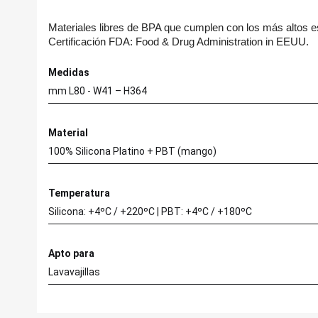
Materiales libres de BPA que cumplen con los más altos e
C
Certificación FDA: Food & Drug Administration in EEUU.
In
Medidas
Nom
A
mm L80 - W41 – H364
Deb
add_circle_outline
Material
100% Silicona Platino + PBT (mango)
Temperatura
Silicona: +4ºC / +220ºC | PBT: +4ºC / +180ºC
Apto para
Lavavajillas