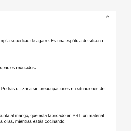
keyboard_arrow_up
plia superficie de agarre. Es una espátula de silicona
 espacios reducidos.
Podrás utilizarla sin preocupaciones en situaciones de
punta al mango, que está fabricado en PBT: un material
as ollas, mientras estás cocinando.