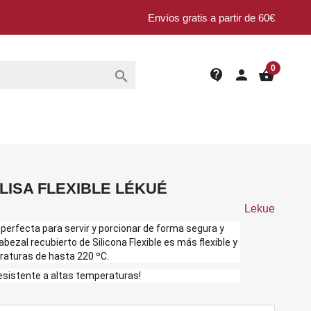
Envíos gratis a partir de 60€
0
contact_support
person
shopping_basket

LISA FLEXIBLE LÉKUÉ
Lekue
perfecta para servir y porcionar de forma segura y
abezal recubierto de Silicona Flexible es más flexible y
raturas de hasta 220 ºC.
esistente a altas temperaturas!