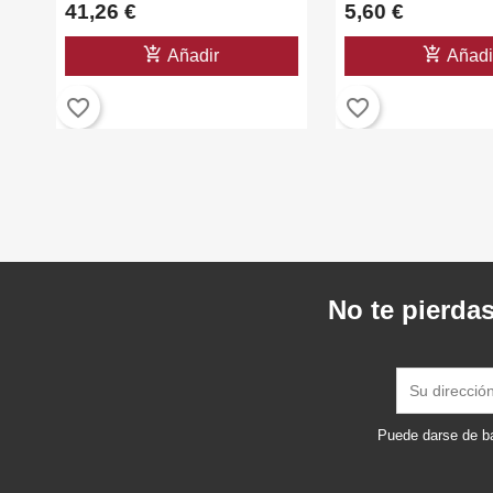
41,26 €
5,60 €
add_shopping_cart
add_shopping_cart
Añadir
Añadi
favorite_border
favorite_border
No te pierdas
Puede darse de ba