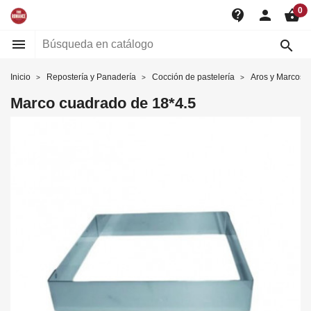
0
contact_support
person
shopping_basket


Inicio
Repostería y Panadería
Cocción de pastelería
Aros y Marcos
Marco cuadrado de 18*4.5