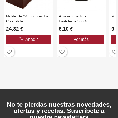
Molde De 24 Lingotes De
Azucar Invertido
Mol
Chocolate
Pastidecor 300 Gr
24,32 €
5,10 €
9,
add_shopping_cart
Añadir
Ver más
favorite_border
favorite_border
favorite_border
No te pierdas nuestras novedades,
ofertas y recetas. Suscríbete a
nuestra newsletters