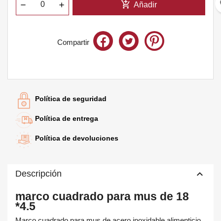
fa
add_shopping_cart
Añadir
Compartir
Te quedan
60€
para el envío gratis
Política de seguridad
Política de entrega
Política de devoluciones
keyboard_arrow_up
Descripción
marco cuadrado para mus de 18
*4.5
Marco cuadrado para mus de acero inoxidable alimenticio.