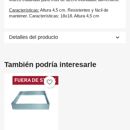
Características:
Altura 4,5 cm. Resistentes y fácil de
mantener. Características: 18x18. Altura 4,5 cm
keyboard_arrow_down
Detalles del producto
También podría interesarle
×
×
Crear lista de deseos
Iniciar sesión
FUERA DE STOCK
favorite_border
Nombre de la lista de deseos
×
Debe iniciar sesión para guardar productos en su lista de
Añadir a la lista de deseos
deseos.
add_circle_outline
Create new list
Cancelar
Iniciar sesión
Cancelar
Crear lista de deseos