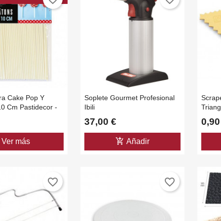
ara Cake Pop Y
Soplete Gourmet Profesional
Scrap
10 Cm Pastidecor -
Ibili
Triang
des
37,00 €
0,90
add_shopping_cart
Ver más
Añadir
favorite_border
favorite_border