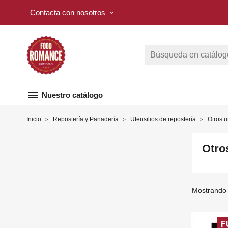
Contacta con nosotros
keyboard_arrow_down
menu
Nuestro catálogo
Inicio
Repostería y Panadería
Utensilios de repostería
Otros u
Otros
Mostrando 
F