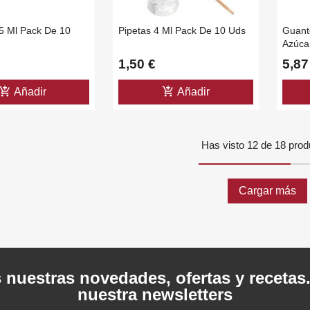
.5 Ml Pack De 10
Pipetas 4 Ml Pack De 10 Uds
Guant
Azúca
1,50 €
5,87
d_shopping_cart
add_shopping_cart
Añadir
Añadir
Has visto 12 de 18 prod
Cargar más
 nuestras novedades, ofertas y recetas
nuestra newsletters