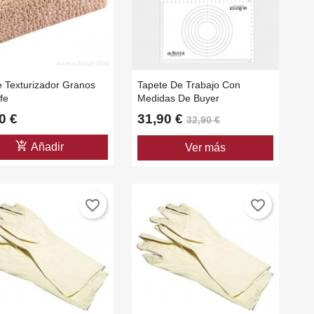
×
e Texturizador Granos
Tapete De Trabajo Con
×
×
fe
Medidas De Buyer
0 €
31,90 €
32,90 €
×
add_shopping_cart
Añadir
Ver más
favorite_border
favorite_border