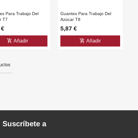
es Para Trabajo Del
Guantes Para Trabajo Del
r T7
Azúcar T8
 €
5,87 €
add_shopping_cart
add_shopping_cart
Añadir
Añadir
uctos
. Suscríbete a