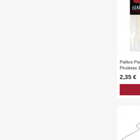
Palitos P
Piruletas 
50 Unida
2,35 €