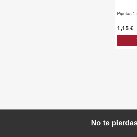
Pipetas 1
1,15 €
ad
No te pierdas