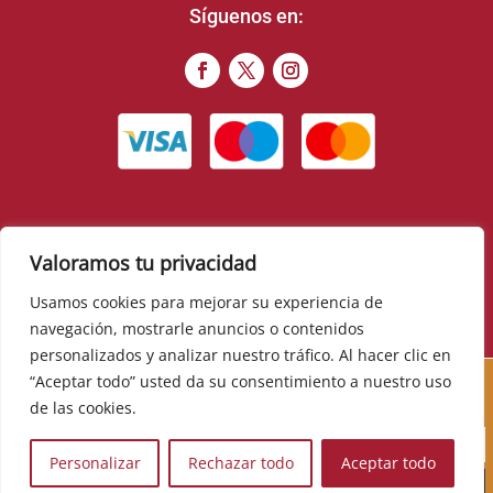
Síguenos en:
Valoramos tu privacidad
© 2022 – Food Romance Company – Todos los derechos
reservados
Usamos cookies para mejorar su experiencia de
navegación, mostrarle anuncios o contenidos
▼
personalizados y analizar nuestro tráfico. Al hacer clic en
Cursos, novedades, promociones y mucho más. Sé el
“Aceptar todo” usted da su consentimiento a nuestro uso
primero en descubrirlos:
de las cookies.
Personalizar
Rechazar todo
Aceptar todo